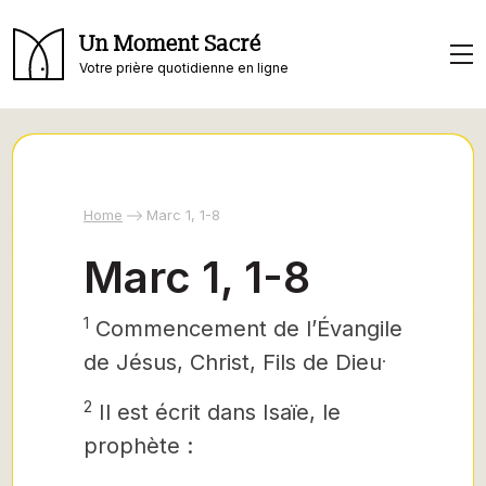
Un Moment Sacré
Votre prière quotidienne en ligne
Home
Marc 1, 1-8
Marc 1, 1-8
1
Commencement de l’Évangile
.
de Jésus, Christ,
Fils de Dieu
2
Il est écrit dans Isaïe, le
prophète :