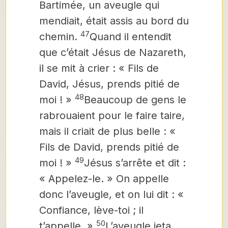
Bartimée, un aveugle qui
mendiait, était assis au bord du
47
chemin.
Quand il entendit
que c’était Jésus de Nazareth,
il se mit à crier : « Fils de
David, Jésus, prends pitié de
48
moi ! »
Beaucoup de gens le
rabrouaient pour le faire taire,
mais il criait de plus belle : «
Fils de David, prends pitié de
49
moi ! »
Jésus s’arrête et dit :
« Appelez-le. » On appelle
donc l’aveugle, et on lui dit : «
Confiance, lève-toi ; il
50
t’appelle. »
L’aveugle jeta