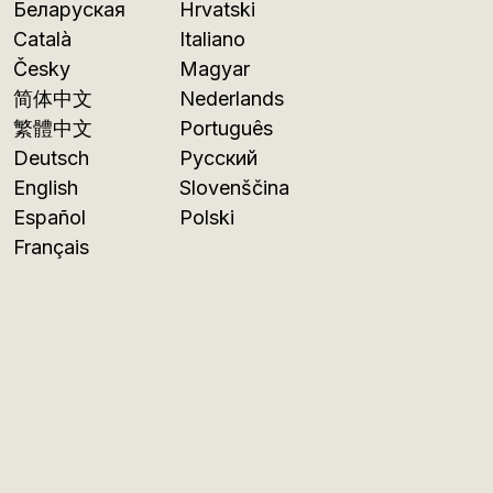
Беларуская
Hrvatski
Català
Italiano
Česky
Magyar
简体中文
Nederlands
繁體中文
Português
Deutsch
Русский
English
Slovenščina
Español
Polski
Français