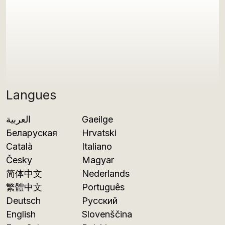
Langues
العربية
Gaeilge
Беларуская
Hrvatski
Català
Italiano
Česky
Magyar
简体中文
Nederlands
繁體中文
Português
Deutsch
Русский
English
Slovenščina