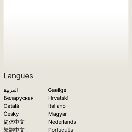
Langues
العربية
Gaeilge
Беларуская
Hrvatski
Català
Italiano
Česky
Magyar
简体中文
Nederlands
繁體中文
Português