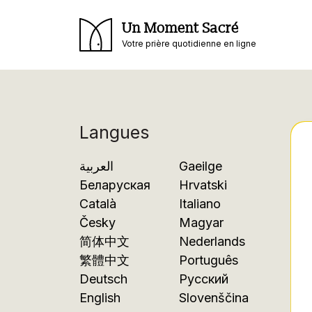
Un Moment Sacré
Votre prière quotidienne en ligne
Langues
العربية
Gaeilge
Беларуская
Hrvatski
Català
Italiano
Česky
Magyar
简体中文
Nederlands
繁體中文
Português
Deutsch
Русский
English
Slovenščina