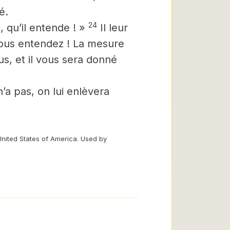
é.
24
 qu’il entende ! »
Il leur
 vous entendez ! La mesure
us, et il vous sera donné
n’a pas, on lui enlèvera
United States of America. Used by