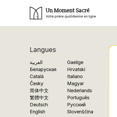
Un Moment Sacré
Votre prière quotidienne en ligne
Langues
العربية
Gaeilge
Беларуская
Hrvatski
Català
Italiano
Česky
Magyar
简体中文
Nederlands
繁體中文
Português
Deutsch
Русский
English
Slovenščina