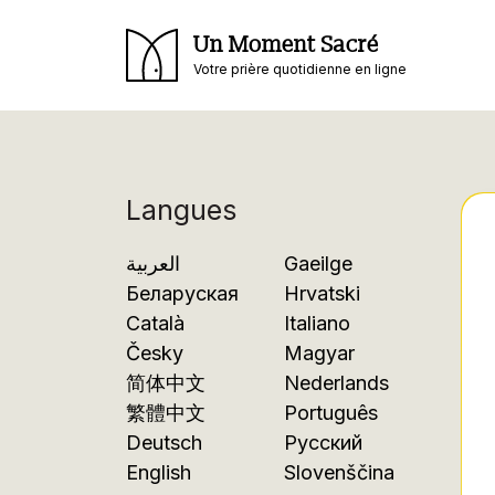
Un Moment Sacré
Votre prière quotidienne en ligne
Langues
العربية
Gaeilge
Беларуская
Hrvatski
Català
Italiano
Česky
Magyar
简体中文
Nederlands
繁體中文
Português
Deutsch
Русский
English
Slovenščina