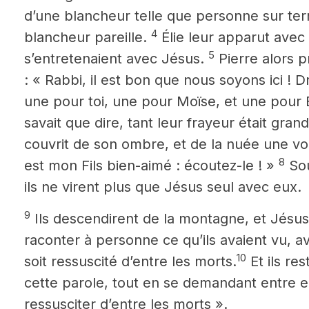
d’une blancheur telle que personne
sur te
4
blancheur pareille.
Élie leur apparut avec
5
s’entretenaient avec Jésus.
Pierre alors p
: « Rabbi, il est bon que nous soyons ici ! D
une pour toi, une pour Moïse, et une pour É
savait que dire, tant leur frayeur était gran
couvrit de son ombre, et de la nuée une voix
8
est mon Fils bien-aimé
: écoutez-le ! »
Sou
ils ne virent plus que Jésus seul avec eux.
9
Ils descendirent de la montagne, et Jésu
raconter à personne ce qu’ils avaient vu, a
10
soit ressuscité d’entre les morts.
Et ils re
cette parole, tout en se demandant entre eu
ressusciter d’entre les morts ».