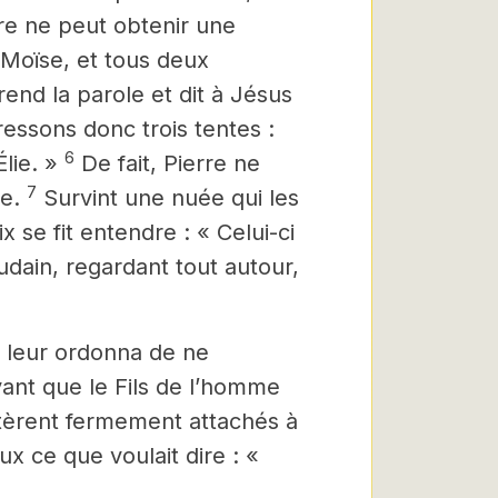
rre ne peut obtenir une
 Moïse, et tous deux
rend la parole et dit à Jésus
ressons donc trois tentes :
6
lie. »
De fait, Pierre ne
7
de.
Survint une nuée qui les
 se fit entendre : « Celui-ci
dain, regardant tout autour,
s leur ordonna de ne
vant que le Fils de l’homme
stèrent fermement attachés à
x ce que voulait dire : «