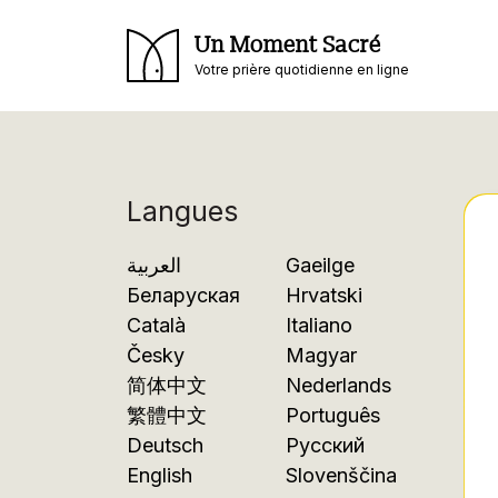
Un Moment Sacré
Votre prière quotidienne en ligne
Langues
العربية
Gaeilge
Беларуская
Hrvatski
Català
Italiano
Česky
Magyar
简体中文
Nederlands
繁體中文
Português
Deutsch
Русский
English
Slovenščina