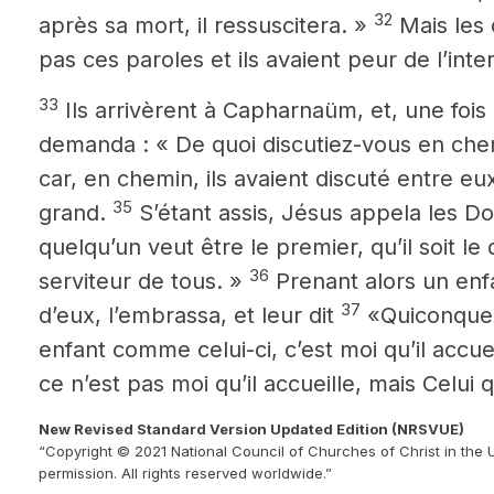
32
après sa mort, il ressuscitera. »
Mais les 
pas ces paroles et ils avaient peur de l’inte
33
Ils arrivèrent à Capharnaüm, et, une fois 
demanda : « De quoi discutiez-vous en che
car, en chemin, ils avaient discuté entre eux
35
grand.
S’étant assis, Jésus appela les Dou
quelqu’un veut être le premier, qu’il soit le 
36
serviteur de tous. »
Prenant alors un enfan
37
d’eux, l’embrassa, et leur dit
«Quiconque 
enfant comme celui-ci, c’est moi qu’il accueil
ce n’est pas moi qu’il accueille, mais Celui 
New Revised Standard Version Updated Edition (NRSVUE)
“Copyright © 2021 National Council of Churches of Christ in the 
permission. All rights reserved worldwide.”