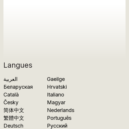
Langues
العربية
Gaeilge
Беларуская
Hrvatski
Català
Italiano
Česky
Magyar
简体中文
Nederlands
繁體中文
Português
Deutsch
Русский