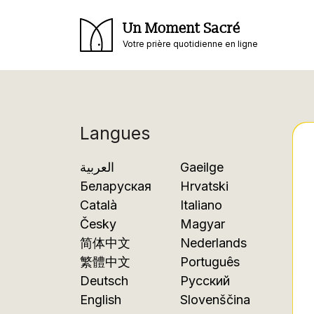
Un Moment Sacré
Votre prière quotidienne en ligne
Langues
العربية
Gaeilge
Беларуская
Hrvatski
Català
Italiano
Česky
Magyar
简体中文
Nederlands
繁體中文
Português
Deutsch
Русский
English
Slovenščina