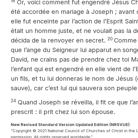
18
Or, voici comment fut engendré Jésus Ch
été accordée en mariage à Joseph ; avant q
elle fut enceinte par l’action de l’Esprit Sain
était un homme juste, et ne voulait pas la
20
décida de la renvoyer en secret.
Comme il
que l’ange du Seigneur lui apparut en songe e
David, ne crains pas de prendre chez toi M
l’enfant qui est engendré en elle vient de l’
un fils, et tu lui donneras le nom de Jésus (
sauve), car c’est lui qui sauvera son peupl
24
Quand Joseph se réveilla, il fit ce que l’a
prescrit : il prit chez lui son épouse.
New Revised Standard Version Updated Edition (NRSVUE)
“Copyright © 2021 National Council of Churches of Christ in the 
permission. All rights reserved worldwide.”