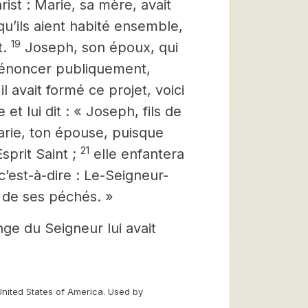
rist :
Marie, sa mère, avait
u’ils aient habité ensemble,
19
t.
Joseph, son époux, qui
 dénoncer publiquement,
 avait formé ce projet, voici
t lui dit : « Joseph, fils de
arie, ton épouse, puisque
21
Esprit Saint ;
elle enfantera
c’est-à-dire : Le-Seigneur-
e de ses péchés. »
nge du Seigneur lui avait
United States of America. Used by