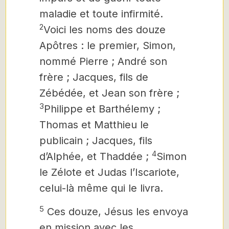
maladie et toute infirmité.
2
Voici les noms des douze
Apôtres : le premier, Simon,
nommé Pierre ; André son
frère ; Jacques, fils de
Zébédée, et Jean son frère ;
3
Philippe et Barthélemy ;
Thomas et Matthieu le
publicain ; Jacques, fils
4
d’Alphée, et Thaddée ;
Simon
le Zélote et Judas l’Iscariote,
celui-là même qui le livra.
5
Ces douze, Jésus les envoya
en mission avec les