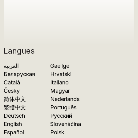
Langues
العربية
Gaeilge
Беларуская
Hrvatski
Català
Italiano
Česky
Magyar
简体中文
Nederlands
繁體中文
Português
Deutsch
Русский
English
Slovenščina
Español
Polski