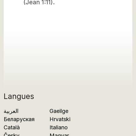
(Jean 1:11).
Langues
العربية
Gaeilge
Беларуская
Hrvatski
Català
Italiano
Česky
Magyar