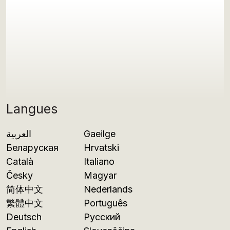
Langues
العربية
Gaeilge
Беларуская
Hrvatski
Català
Italiano
Česky
Magyar
简体中文
Nederlands
繁體中文
Português
Deutsch
Русский