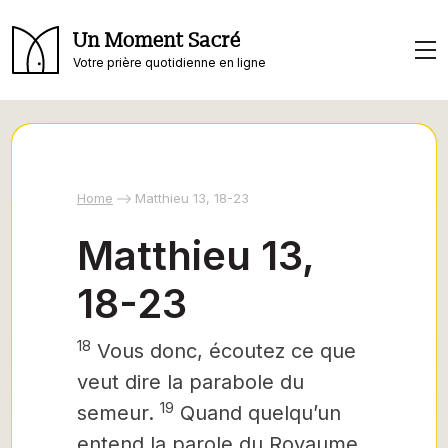
Un Moment Sacré
Votre prière quotidienne en ligne
Home
Matthieu 13, 18-23
Matthieu 13,
18-23
18
Vous donc, écoutez ce que
veut dire la parabole du
19
semeur.
Quand quelqu’un
entend la parole du Royaume