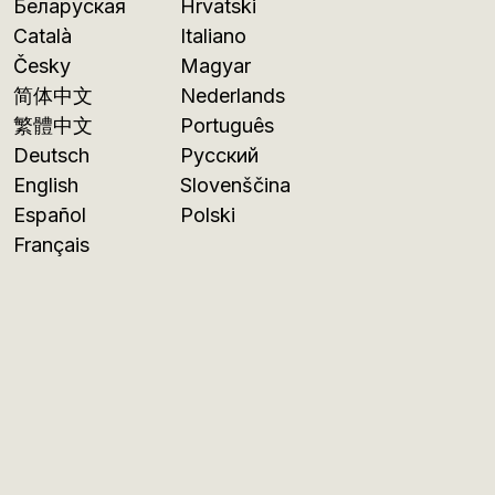
Беларуская
Hrvatski
Català
Italiano
Česky
Magyar
简体中文
Nederlands
繁體中文
Português
Deutsch
Русский
English
Slovenščina
Español
Polski
Français