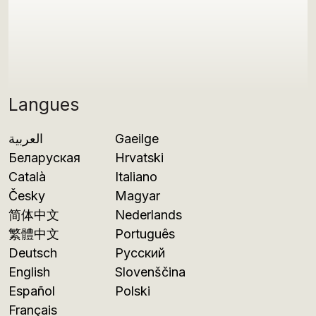
Langues
العربية
Gaeilge
Беларуская
Hrvatski
Català
Italiano
Česky
Magyar
简体中文
Nederlands
繁體中文
Português
Deutsch
Русский
English
Slovenščina
Español
Polski
Français