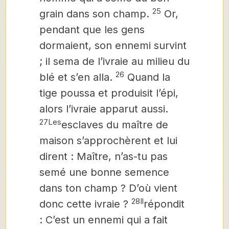
25
grain dans son champ.
Or,
pendant que les gens
dormaient, son ennemi survint
; il sema de l’ivraie au milieu du
26
blé et s’en alla.
Quand la
tige poussa et produisit l’épi,
alors l’ivraie apparut aussi.
27Les
esclaves du maître de
maison s’approchèrent et lui
dirent : Maître, n’as-tu pas
semé une bonne semence
dans ton champ ? D’où vient
28Il
donc cette ivraie ?
répondit
: C’est un ennemi qui a fait