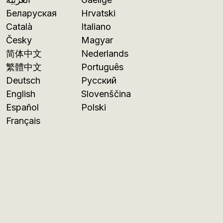
Беларуская
Hrvatski
Català
Italiano
Česky
Magyar
简体中文
Nederlands
繁體中文
Português
Deutsch
Русский
English
Slovenščina
Español
Polski
Français