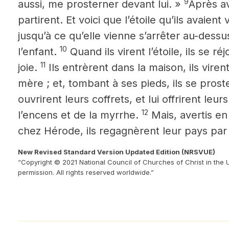
9
aussi, me prosterner devant lui. »
Après av
partirent. Et voici que l’étoile qu’ils avaient 
jusqu’à ce qu’elle vienne s’arrêter au-dessus
10
l’enfant.
Quand ils virent l’étoile,
ils se ré
11
joie.
Ils entrèrent dans la maison, ils viren
mère ; et, tombant à ses pieds, ils se proste
ouvrirent leurs coffrets, et lui offrirent leur
12
l’encens et de la myrrhe.
Mais, avertis e
chez Hérode, ils regagnèrent leur pays par
New Revised Standard Version Updated Edition (NRSVUE)
“Copyright © 2021 National Council of Churches of Christ in the 
permission. All rights reserved worldwide.”