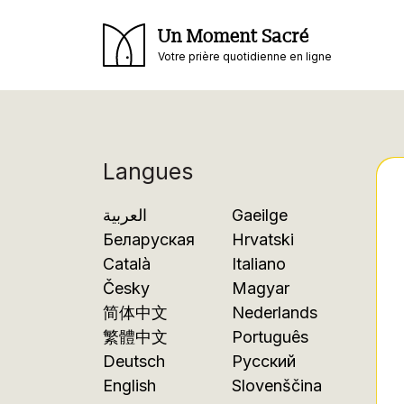
Un Moment Sacré
Votre prière quotidienne en ligne
Langues
العربية
Gaeilge
Беларуская
Hrvatski
Català
Italiano
Česky
Magyar
简体中文
Nederlands
繁體中文
Português
Deutsch
Русский
English
Slovenščina