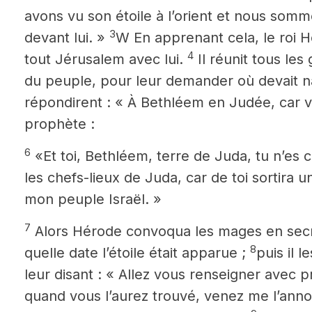
avons vu son étoile à l’orient
et nous somme
3
devant lui. »
W En apprenant cela, le roi H
4
tout Jérusalem avec lui.
Il réunit tous les
du peuple, pour leur demander où devait naî
répondirent : « À Bethléem en Judée, car voi
prophète :
6
«Et toi, Bethléem, terre de Juda, tu n’es 
les chefs-lieux de Juda, car de toi sortira u
mon peuple Israël. »
7
Alors Hérode convoqua les mages en sec
8
quelle date l’étoile était apparue ;
puis il 
leur disant : « Allez vous renseigner avec pr
quand vous l’aurez trouvé, venez me l’annon