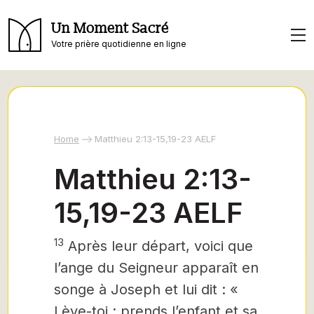
Un Moment Sacré
Votre prière quotidienne en ligne
Home
Matthieu 2:13-15,19-23 AELF
Matthieu 2:13-
15,19-23 AELF
13
Après leur départ, voici que
l’ange du Seigneur apparaît en
songe à Joseph et lui dit : «
Lève-toi ; prends l’enfant et sa