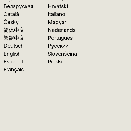
Беларуская
Hrvatski
Català
Italiano
Česky
Magyar
简体中文
Nederlands
繁體中文
Português
Deutsch
Русский
English
Slovenščina
Español
Polski
Français