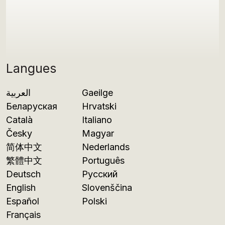
Langues
العربية
Gaeilge
Беларуская
Hrvatski
Català
Italiano
Česky
Magyar
简体中文
Nederlands
繁體中文
Português
Deutsch
Русский
English
Slovenščina
Español
Polski
Français