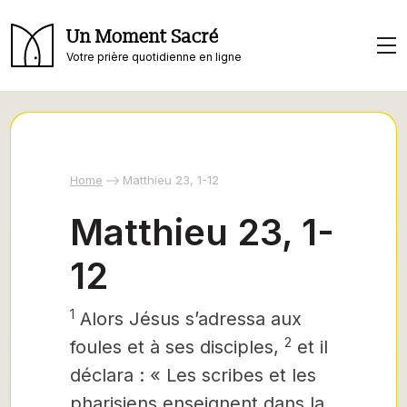
Un Moment Sacré
Votre prière quotidienne en ligne
Home
Matthieu 23, 1-12
Matthieu 23, 1-
12
1
Alors Jésus s’adressa aux
2
foules et à ses disciples,
et il
déclara : « Les scribes et les
pharisiens enseignent dans la