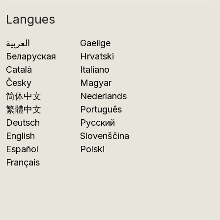
Langues
العربية
Gaeilge
Беларуская
Hrvatski
Català
Italiano
Česky
Magyar
简体中文
Nederlands
繁體中文
Português
Deutsch
Русский
English
Slovenščina
Español
Polski
Français