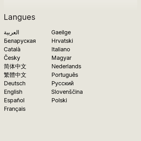
Langues
العربية
Gaeilge
Беларуская
Hrvatski
Català
Italiano
Česky
Magyar
简体中文
Nederlands
繁體中文
Português
Deutsch
Русский
English
Slovenščina
Español
Polski
Français