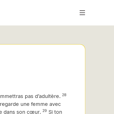
28
commettras pas d’adultère.
ui regarde une femme avec
29
le dans son cœur.
Si ton