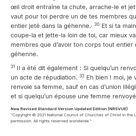
œil droit entraîne ta chute,
arrache-le et jet
vaut pour toi perdre un de tes membres que
,
30
entier jeté dans la géhenne.
Et si ta main
coupe-la et jette-la loin de toi, car mieux v
membres que d’avoir ton corps tout entier qu
géhenne.
31
Il a été dit également : Si quelqu’un renv
32
un acte de répudiation.
Eh bien ! moi, je
renvoie sa femme, sauf en cas d’union illégit
et si quelqu’un épouse une femme renvoyée,
New Revised Standard Version Updated Edition (NRSVUE)
“Copyright © 2021 National Council of Churches of Christ in the 
permission. All rights reserved worldwide.”