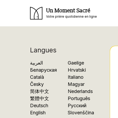
Un Moment Sacré
Votre prière quotidienne en ligne
Langues
العربية
Gaeilge
Беларуская
Hrvatski
Català
Italiano
Česky
Magyar
简体中文
Nederlands
繁體中文
Português
Deutsch
Русский
English
Slovenščina