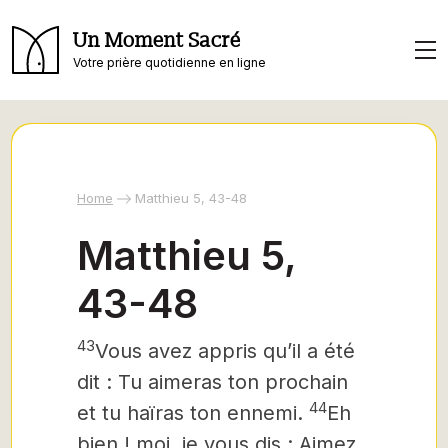
Un Moment Sacré
Votre prière quotidienne en ligne
Home
Matthieu 5, 43-48
Matthieu 5,
43-48
43
Vous avez appris qu’il a été
dit : Tu aimeras ton prochain
44
et tu haïras ton ennemi.
Eh
bien ! moi, je vous dis : Aimez