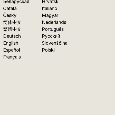
Беларуская
Hrvatski
Català
Italiano
Česky
Magyar
简体中文
Nederlands
繁體中文
Português
Deutsch
Русский
English
Slovenščina
Español
Polski
Français