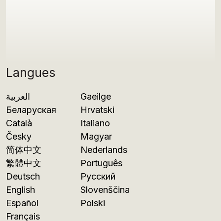
Langues
العربية
Gaeilge
Беларуская
Hrvatski
Català
Italiano
Česky
Magyar
简体中文
Nederlands
繁體中文
Português
Deutsch
Русский
English
Slovenščina
Español
Polski
Français