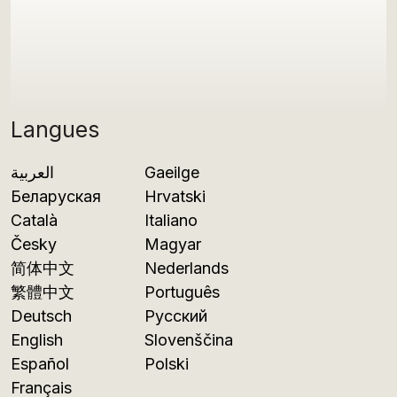
Langues
العربية
Gaeilge
Беларуская
Hrvatski
Català
Italiano
Česky
Magyar
简体中文
Nederlands
繁體中文
Português
Deutsch
Русский
English
Slovenščina
Español
Polski
Français