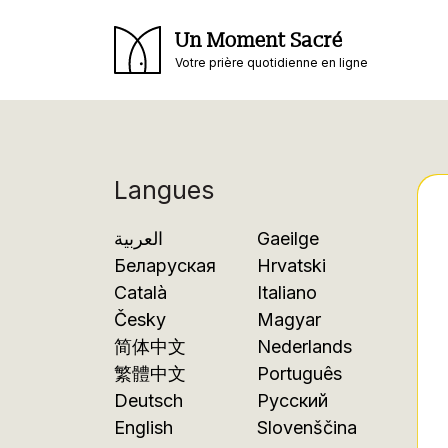
Un Moment Sacré
Votre prière quotidienne en ligne
Langues
العربية
Gaeilge
Беларуская
Hrvatski
Català
Italiano
Česky
Magyar
简体中文
Nederlands
繁體中文
Português
Deutsch
Русский
English
Slovenščina