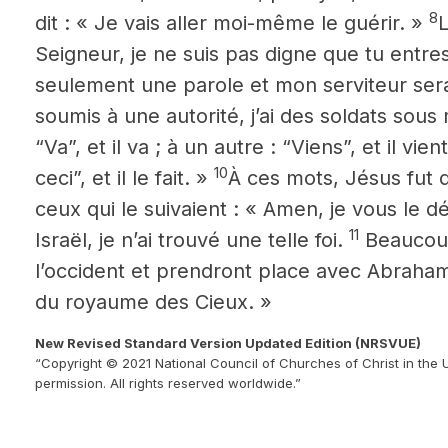
8
dit : « Je vais aller moi-même le guérir. »
L
Seigneur, je ne suis pas digne que tu entres
seulement une parole et mon serviteur
sera
soumis à une autorité, j’ai des soldats sous m
“Va”, et il va ; à un autre : “Viens”, et il vie
10
ceci”, et il le fait. »
À ces mots, Jésus fut d
ceux qui le suivaient : « Amen, je vous le 
11
Israël, je n’ai trouvé une telle foi.
Beaucoup 
l’occident et prendront place avec Abraham
du royaume des Cieux. »
New Revised Standard Version Updated Edition (NRSVUE)
“Copyright © 2021 National Council of Churches of Christ in the 
permission. All rights reserved worldwide.”