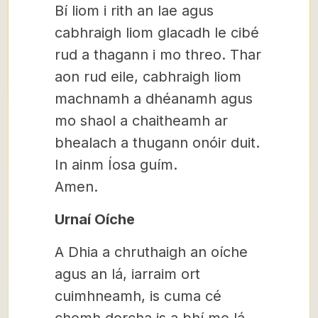
Bí liom i rith an lae agus
cabhraigh liom glacadh le cibé
rud a thagann i mo threo. Thar
aon rud eile, cabhraigh liom
machnamh a dhéanamh agus
mo shaol a chaitheamh ar
bhealach a thugann onóir duit.
In ainm Íosa guím.
Amen.
Urnaí Oíche
A Dhia a chruthaigh an oíche
agus an lá, iarraim ort
cuimhneamh, is cuma cé