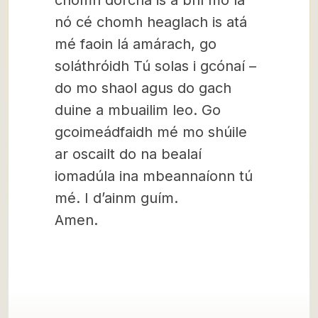
chomh dorcha is a bhí mo lá
nó cé chomh heaglach is atá
mé faoin lá amárach, go
soláthróidh Tú solas i gcónaí –
do mo shaol agus do gach
duine a mbuailim leo. Go
gcoimeádfaidh mé mo shúile
ar oscailt do na bealaí
iomadúla ina mbeannaíonn tú
mé. I d’ainm guím.
Amen.