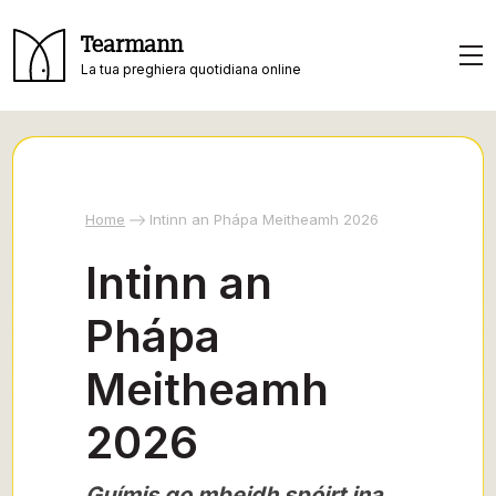
Tearmann
La tua preghiera quotidiana online
Home
Intinn an Phápa Meitheamh 2026
Intinn an
Phápa
Meitheamh
2026
Guímis go mbeidh spóirt ina