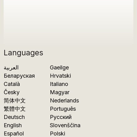
Languages
العربية
Gaeilge
Беларуская
Hrvatski
Català
Italiano
Česky
Magyar
简体中文
Nederlands
繁體中文
Português
Deutsch
Русский
English
Slovenščina
Español
Polski