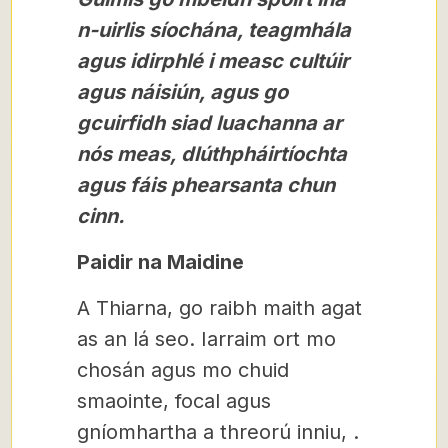
n-uirlis síochána, teagmhála
agus idirphlé i measc cultúir
agus náisiún, agus go
gcuirfidh siad luachanna ar
nós meas, dlúthpháirtíochta
agus fáis phearsanta chun
cinn.
Paidir na Maidine
A Thiarna, go raibh maith agat
as an lá seo. Iarraim ort mo
chosán agus mo chuid
smaointe, focal agus
gníomhartha a threorú inniu, .