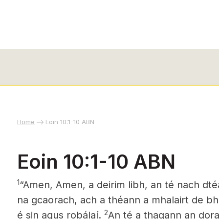
Home
Eoin 10:1-10 ABN
Eoin 10:1-10 ABN
1
“Amen, Amen, a deirim libh, an té nach dté
na gcaorach, ach a théann a mhalairt de bhe
2
é sin agus robálaí.
An té a thagann an doras