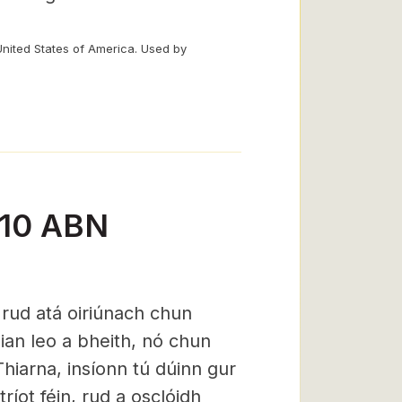
United States of America. Used by
-10 ABN
 rud atá oiriúnach chun
 mian leo a bheith, nó chun
hiarna, insíonn tú dúinn gur
ríot féin, rud a osclóidh