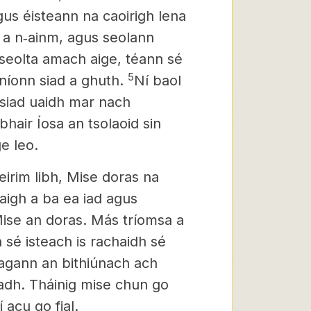
gus éisteann na caoirigh lena
s a n‑ainm, agus seolann
 seolta amach aige, téann sé
5
níonn siad a ghuth.
Ní baol
 siad uaidh mar nach
bhair Íosa an tsolaoid sin
ge leo.
eirim libh, Mise doras na
aigh a ba ea iad agus
ise an doras. Más tríomsa a
 sé isteach is rachaidh sé
agann an bithiúnach ach
adh. Tháinig mise chun go
acu go fial.