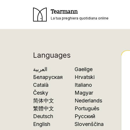
Tearmann
La tua preghiera quotidiana online
Languages
العربية
Gaeilge
Беларуская
Hrvatski
Català
Italiano
Česky
Magyar
简体中文
Nederlands
繁體中文
Português
Deutsch
Русский
English
Slovenščina