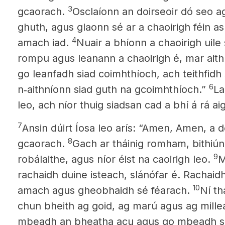
3
gcaorach.
Osclaíonn an doirseoir dó seo a
ghuth, agus glaonn sé ar a chaoirigh féin a
4
amach iad.
Nuair a bhíonn a chaoirigh uile
rompu agus leanann a chaoirigh é, mar aith
go leanfadh siad coimhthíoch, ach teithfidh
6
n‑aithníonn siad guth na gcoimhthíoch.”
La
leo, ach níor thuig siadsan cad a bhí á rá ai
7
Ansin dúirt Íosa leo arís: “Amen, Amen, a d
8
gcaorach.
Gach ar tháinig romham,
bithiún
9
robálaithe, agus níor éist na caoirigh leo.
M
rachaidh duine isteach, slánófar é. Rachaidh
10
amach agus gheobhaidh sé féarach.
Ní th
chun bheith ag goid, ag marú agus ag mille
mbeadh an bheatha acu agus go mbeadh sí 