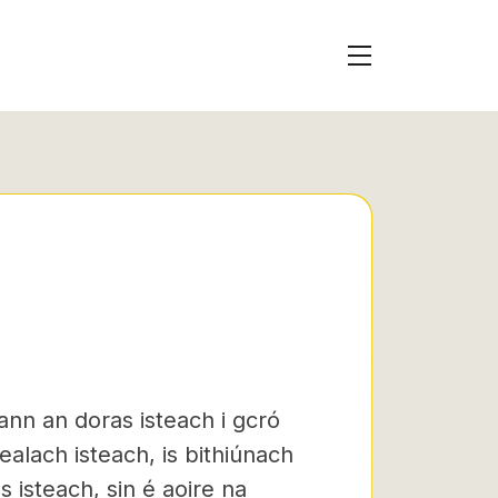
ann an doras isteach i gcró
alach isteach, is bithiúnach
 isteach, sin é aoire na