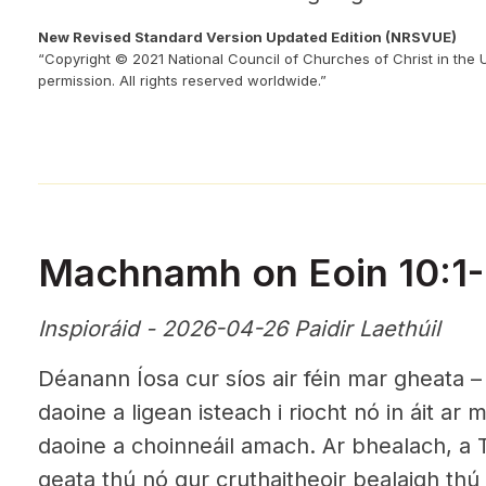
New Revised Standard Version Updated Edition (NRSVUE)
“Copyright © 2021 National Council of Churches of Christ in the 
permission. All rights reserved worldwide.”
Machnamh on Eoin 10:1
Inspioráid - 2026-04-26 Paidir Laethúil
Déanann Íosa cur síos air féin mar gheata –
daoine a ligean isteach i riocht nó in áit ar
daoine a choinneáil amach. Ar bhealach, a T
geata thú nó gur cruthaitheoir bealaigh thú t