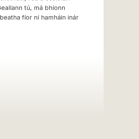
Geallann tú, má bhíonn
 beatha fíor ní hamháin inár
.