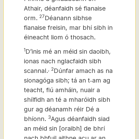
Athair, déanfaidh sé fianaise
27
orm.
Déanann sibhse
fianaise freisin, mar bhí sibh in
éineacht liom ó thosach.
1
D’inis mé an méid sin daoibh,
ionas nach nglacfaidh sibh
,
2
scannal.
Dúnfar amach as na
sionagóga sibh; tá an t‑am ag
teacht, fiú amháin, nuair a
shílfidh an té a mharóidh sibh
gur ag déanamh réir Dé a
3
bhíonn.
Agus déanfaidh siad
an méid sin [oraibh] de bhrí
nach bhfuil aithne acu ar an