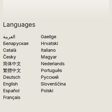
Languages
العربية
Gaeilge
Беларуская
Hrvatski
Català
Italiano
Česky
Magyar
简体中文
Nederlands
繁體中文
Português
Deutsch
Русский
English
Slovenščina
Español
Polski
Français