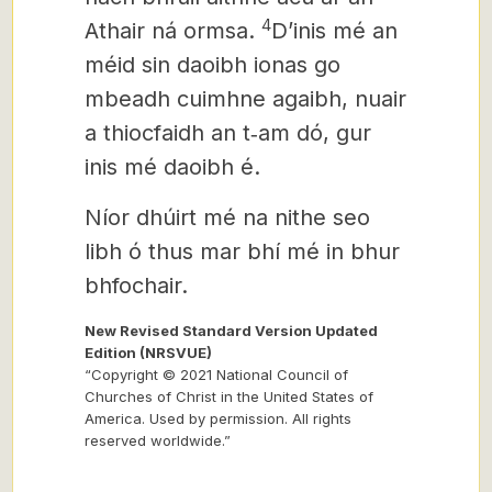
4
Athair ná ormsa.
D’inis mé an
méid sin daoibh ionas go
mbeadh cuimhne agaibh, nuair
a thiocfaidh an t‑am dó, gur
inis mé daoibh é.
Níor dhúirt mé na nithe seo
libh ó thus mar bhí mé in bhur
bhfochair.
New Revised Standard Version Updated
Edition (NRSVUE)
“Copyright © 2021 National Council of
Churches of Christ in the United States of
America. Used by permission. All rights
reserved worldwide.”