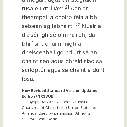
21
tusa é i dtrí lá?”
Ach ar
theampall a choirp féin a bhí
22
seisean ag labhairt.
Nuair a
dʼaiséirigh sé ó mhairbh, dá
bhrí sin, chuimhnigh a
dheisceabail go ndúirt sé an
chaint seo agus chreid siad sa
scrioptúr agus sa chaint a dúirt
Íosa.
New Revised Standard Version Updated
Edition (NRSVUE)
“Copyright © 2021 National Council of
Churches of Christ in the United States of
America. Used by permission. All rights
reserved worldwide.”