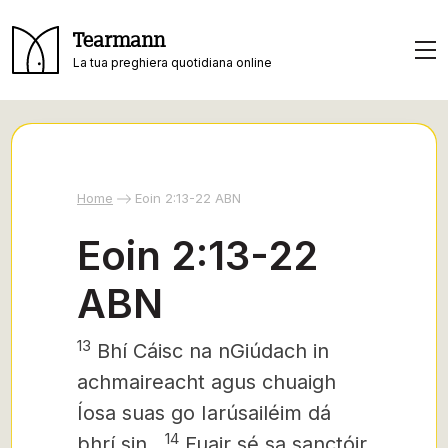
Tearmann
La tua preghiera quotidiana online
Home
Eoin 2:13-22 ABN
Eoin 2:13-22
ABN
13
Bhí Cáisc na nGiúdach in
achmaireacht agus chuaigh
Íosa suas go Iarúsailéim dá
14
bhrí sin..
Fuair sé sa sanctóir