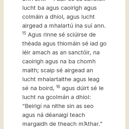
lucht ba agus caoirigh agus
colmáin a dhíol, agus lucht
airgead a mhalartú ina suí ann.
15
Agus rinne sé sciúirse de
théada agus thiomáin sé iad go
léir amach as an sanctóir, na
caoirigh agus na ba chomh
maith; scaip sé airgead an
lucht mhalartaithe agus leag
16
sé na boird,
agus dúirt sé le
lucht na gcolmán a dhíol:
“Beirigí na nithe sin as seo
agus ná déanaigí teach
margaidh de theach mʼAthar.”