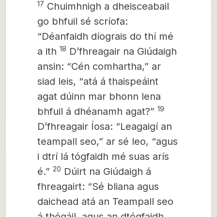
17
Chuimhnigh a dheisceabail
go bhfuil sé scríofa:
“Déanfaidh díograis do thí mé
18
a ith
Dʼfhreagair na Giúdaigh
ansin: “Cén comhartha,” ar
siad leis, “atá á thaispeáint
agat dúinn mar bhonn lena
19
bhfuil á dhéanamh agat?”
Dʼfhreagair Íosa: “Leagaigí an
teampall seo,” ar sé leo, “agus
i dtrí lá tógfaidh mé suas arís
20
é.”
Dúirt na Giúdaigh á
fhreagairt: “Sé bliana agus
daichead atá an Teampall seo
á thógáil, agus an dtógfaidh