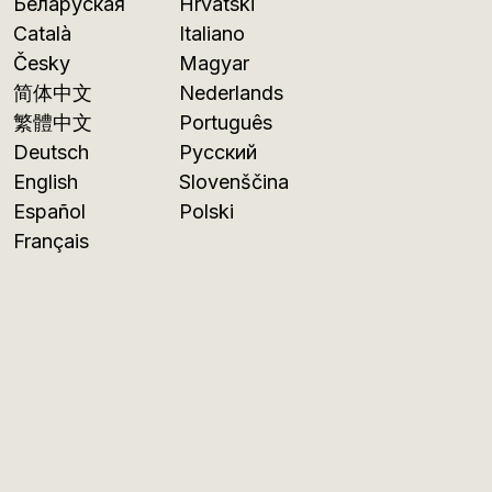
Беларуская
Hrvatski
Català
Italiano
Česky
Magyar
简体中文
Nederlands
繁體中文
Português
Deutsch
Русский
English
Slovenščina
Español
Polski
Français