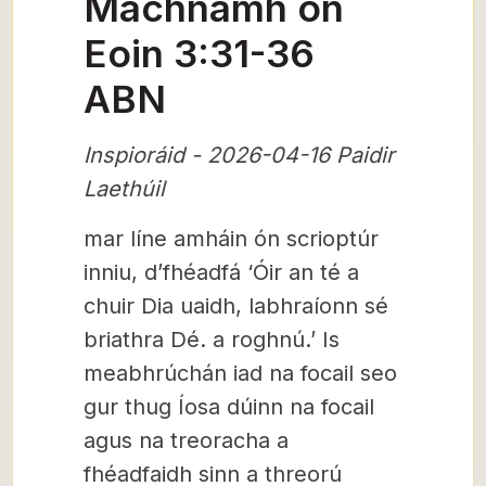
Machnamh on
Eoin 3:31-36
ABN
Inspioráid - 2026-04-16 Paidir
Laethúil
mar líne amháin ón scrioptúr
inniu, d’fhéadfá ‘Óir an té a
chuir Dia uaidh, labhraíonn sé
briathra Dé. a roghnú.’ Is
meabhrúchán iad na focail seo
gur thug Íosa dúinn na focail
agus na treoracha a
fhéadfaidh sinn a threorú