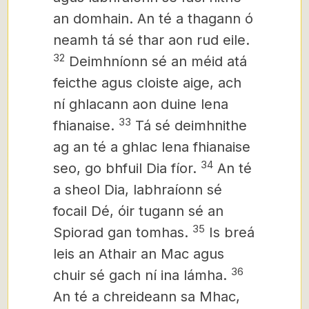
an domhain. An té a thagann ó
neamh tá sé thar aon rud eile.
32
Deimhníonn sé an méid atá
feicthe agus cloiste aige, ach
ní ghlacann aon duine lena
33
fhianaise.
Tá sé deimhnithe
ag an té a ghlac lena fhianaise
34
seo, go bhfuil Dia fíor.
An té
a sheol Dia, labhraíonn sé
focail Dé, óir tugann sé an
35
Spiorad gan tomhas.
Is breá
leis an Athair an Mac agus
36
chuir sé gach ní ina lámha.
An té a chreideann sa Mhac,