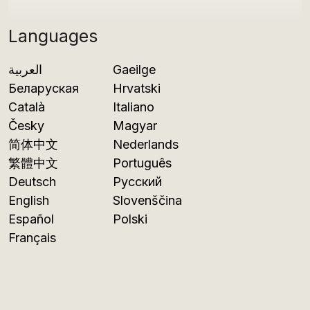
Languages
العربية
Gaeilge
Беларуская
Hrvatski
Català
Italiano
Česky
Magyar
简体中文
Nederlands
繁體中文
Português
Deutsch
Русский
English
Slovenščina
Español
Polski
Français