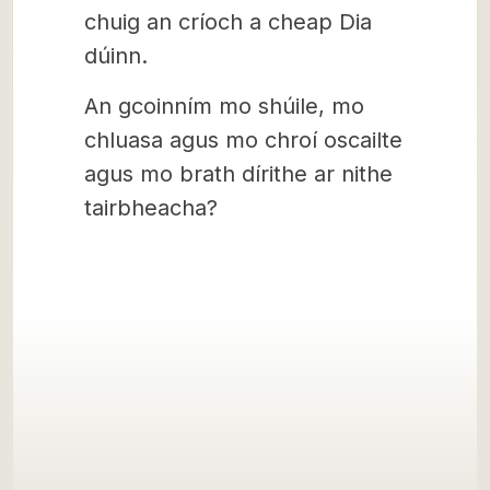
chuig an críoch a cheap Dia
dúinn.
An gcoinním mo shúile, mo
chluasa agus mo chroí oscailte
agus mo brath dírithe ar nithe
tairbheacha?