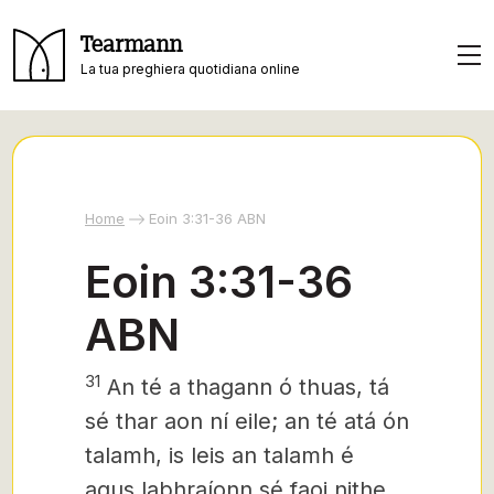
Tearmann
La tua preghiera quotidiana online
Home
Eoin 3:31-36 ABN
Eoin 3:31-36
ABN
31
An té a thagann ó thuas, tá
sé thar aon ní eile; an té atá ón
talamh, is leis an talamh é
agus labhraíonn sé faoi nithe