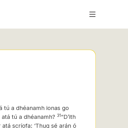
atá tú a dhéanamh ionas go
31
ad atá tú a dhéanamh?
“D’ith
atá scríofa: ‘Thug sé arán ó