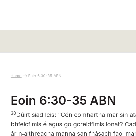
Home
Eoin 6:30-35 ABN
Eoin 6:30-35 ABN
30
Dúirt siad leis: “Cén comhartha mar sin 
bhfeicfimis é agus go gcreidfimis ionat? C
ár n‑aithreacha manna san fhásach faoi mar 