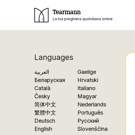
Tearmann
La tua preghiera quotidiana online
Languages
العربية
Gaeilge
Беларуская
Hrvatski
Català
Italiano
Česky
Magyar
简体中文
Nederlands
繁體中文
Português
Deutsch
Русский
English
Slovenščina