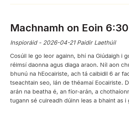
Machnamh on Eoin 6:3
Inspioráid - 2026-04-21 Paidir Laethúil
Cosúil le go leor againn, bhí na Giúdaigh i g
réimsí daonna agus diaga araon. Níl aon chu
bhunú na hEocairiste, ach tá caibidil 6 ar f
tseachtain seo, lán de théamaí Eocairiste. 
arán na beatha é, an fíor-arán, a chothaíonn 
tugann sé cuireadh dúinn leas a bhaint as i 