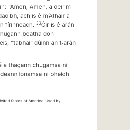
sin: “Amen, Amen, a deirim
aoibh, ach is é m’Athair a
33
n fírinneach.
Óir is é arán
thugann beatha don
eis,
“tabhair dúinn an t‑arán
 té a thagann chugamsa ní
eideann ionamsa ní bheidh
United States of America. Used by