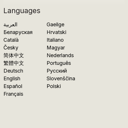
Languages
العربية
Gaeilge
Беларуская
Hrvatski
Català
Italiano
Česky
Magyar
简体中文
Nederlands
繁體中文
Português
Deutsch
Русский
English
Slovenščina
Español
Polski
Français