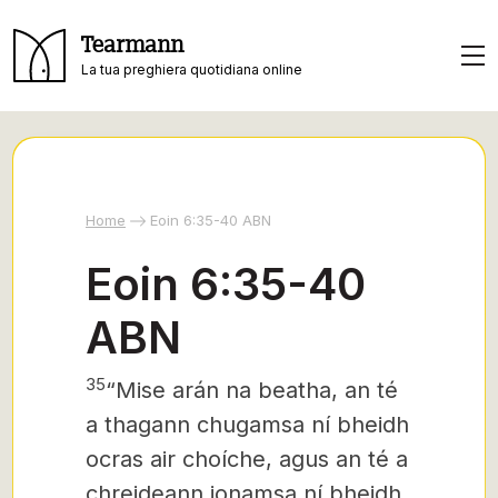
Tearmann
La tua preghiera quotidiana online
Home
Eoin 6:35-40 ABN
Eoin 6:35-40
ABN
35
“Mise arán na beatha, an té
a thagann chugamsa ní bheidh
ocras air choíche, agus an té a
chreideann ionamsa ní bheidh