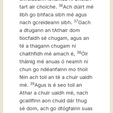
36
tart air choíche.
Ach dúirt mé
libh go bhfaca sibh mé agus
37
nach gcreideann sibh.
Gach
a dtugann an tAthair dom
tiocfaidh sé chugam, agus an
té a thagann chugam ní
38
chaithfidh mé amach é,
Óir
tháinig mé anuas ó neamh ní
chun go ndéanfainn mo thoil
féin ach toil an té a chuir uaidh
39
mé.
Agus is é seo toil an
Athar a chuir uaidh mé, nach
gcaillfinn aon chuid dár thug
sé dom, ach go dtógfainn suas