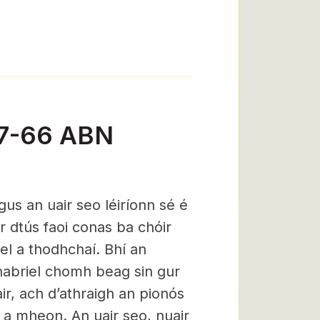
57-66 ABN
gus an uair seo léiríonn sé é
ar dtús faoi conas ba chóir
el a thodhchaí. Bhí an
habriel chomh beag sin gur
air, ach d’athraigh an pionós
 a mheon. An uair seo, nuair