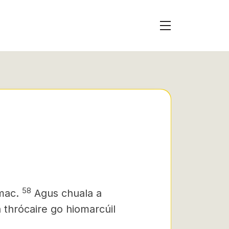
58
 mac.
Agus chuala a
thrócaire go hiomarcúil