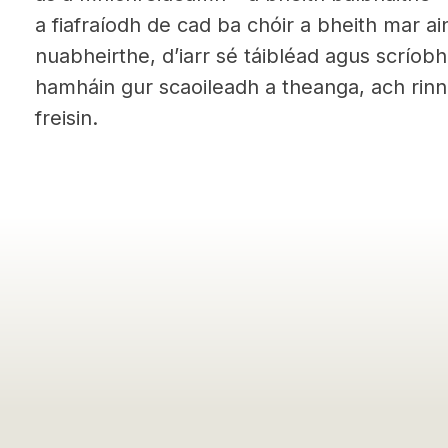
a fiafraíodh de cad ba chóir a bheith mar a
nuabheirthe, d’iarr sé táibléad agus scríobh 
hamháin gur scaoileadh a theanga, ach rinne
freisin.