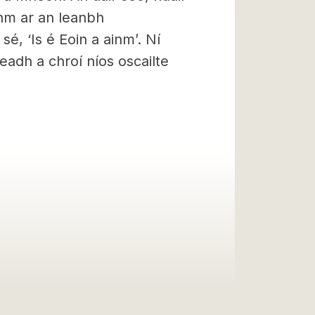
inm ar an leanbh
sé, ‘Is é Eoin a ainm’. Ní
adh a chroí níos oscailte