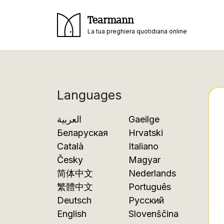
Tearmann
La tua preghiera quotidiana online
Languages
العربية
Gaeilge
Беларуская
Hrvatski
Català
Italiano
Česky
Magyar
简体中文
Nederlands
繁體中文
Português
Deutsch
Русский
English
Slovenščina