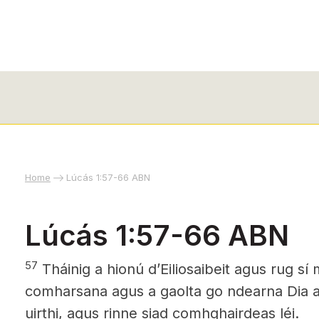
Home
Lúcás 1:57-66 ABN
Lúcás 1:57-66 ABN
57
Tháinig a hionú dʼEiliosaibeit agus rug sí
comharsana agus a gaolta go ndearna Dia a 
uirthi, agus rinne siad comhghairdeas léi.