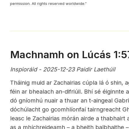
permission. All rights reserved worldwide.”
Machnamh on Lúcás 1:
Inspioráid - 2025-12-23 Paidir Laethúil
Tháinig muid ar Zachairias cúpla lá ó shin, a
féin ar bhealach an-difriúil. Bhí sé éiginnte 
dó gníomhú nuair a thuar an t-aingeal Gabri
dóchúlacht go gcomhlíonfaí tairngreacht G
leasc le Zachairias mórán airde a thabhairt 
as a mhíchreideamh – a bheith balbhaithe –