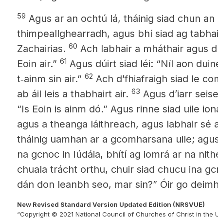
59
Agus ar an ochtú lá, tháinig siad chun an
thimpeallghearradh, agus bhí siad ag tabhair
60
Zachairias.
Ach labhair a mháthair agus dú
61
Eoin air.”
Agus dúirt siad léi: “Níl aon duin
62
t‑ainm sin air.”
Ach dʼfhiafraigh siad le co
63
ab áil leis a thabhairt air.
Agus dʼiarr seise
“Is Eoin is ainm dó.” Agus rinne siad uile io
agus a theanga láithreach, agus labhair sé
tháinig uamhan ar a gcomharsana uile; agus 
na gcnoc in Iúdáia, bhítí ag iomrá ar na nith
chuala trácht orthu, chuir siad chucu ina gcr
dán don leanbh seo, mar sin?” Óir go deimhi
New Revised Standard Version Updated Edition (NRSVUE)
“Copyright © 2021 National Council of Churches of Christ in the 