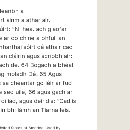
 leanbh a
t ainm a athar air,
irt: “Ní hea, ach glaofar
e ar do chine a bhfuil an
mharthaí sóirt dá athair cad
an cláirín agus scríobh air:
nadh de.
64
Bogadh a bhéal
 ag moladh Dé.
65
Agus
sa cheantar go léir ar fud
e seo uile,
66 agus gach ar
oí iad, agus deiridís: “Cad is
n bhí lámh an Tiarna leis.
United States of America. Used by