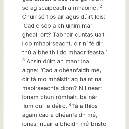
2
sé ag scaipeadh a mhaoine.
Chuir sé fios air agus dúirt leis:
‘Cad é seo a chluinim mar
gheall ort? Tabhair cuntas uait
i do mhaoirseacht, óir ní féidir
thú a bheith i do mhaor feasta.’
3
Ansin dúirt an maor ina
aigne: ‘Cad a dhéanfaidh mé,
óir tá mo mháistir ag baint na
maoirseachta díom? Níl neart
ionam chun rómhair, ba nár
4
liom dul le déirc.
Tá a fhios
agam cad a dhéanfaidh mé,
ionas, nuair a bheidh mé briste