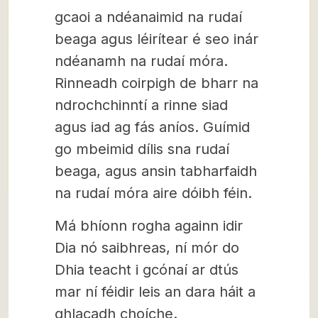
gcaoi a ndéanaimid na rudaí
beaga agus léirítear é seo inár
ndéanamh na rudaí móra.
Rinneadh coirpigh de bharr na
ndrochchinntí a rinne siad
agus iad ag fás aníos. Guímid
go mbeimid dílis sna rudaí
beaga, agus ansin tabharfaidh
na rudaí móra aire dóibh féin.
Má bhíonn rogha againn idir
Dia nó saibhreas, ní mór do
Dhia teacht i gcónaí ar dtús
mar ní féidir leis an dara háit a
ghlacadh choíche.