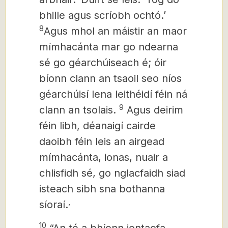
bhille agus scríobh ochtó.’
8
Agus mhol an máistir an maor
mímhacánta mar go ndearna
sé go géarchúiseach é; óir
bíonn clann an tsaoil seo níos
géarchúisí lena leithéidí féin ná
9
clann an tsolais.
Agus deirim
féin libh, déanaigí cairde
daoibh féin leis an airgead
mímhacánta,
ionas, nuair a
chlisfidh sé, go nglacfaidh siad
isteach sibh sna bothanna
,
síoraí.
10