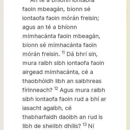
“An té a bhíonn iontaofa
faoin mbeagán, bíonn sé
iontaofa faoin mórán freisin;
agus an té a bhíonn
mímhacánta faoin mbeagán,
bíonn sé mímhacánta faoin
11
mórán freisin.
Dá bhrí sin,
mura raibh sibh iontaofa faoin
airgead mímhacánta,
cé a
thaobhóidh libh an saibhreas
12
fírinneach?
Agus mura raibh
sibh iontaofa faoin rud a bhí ar
iasacht agaibh, cé
thabharfaidh daoibh an rud is
13
libh de sheilbh dhílis?
Ní