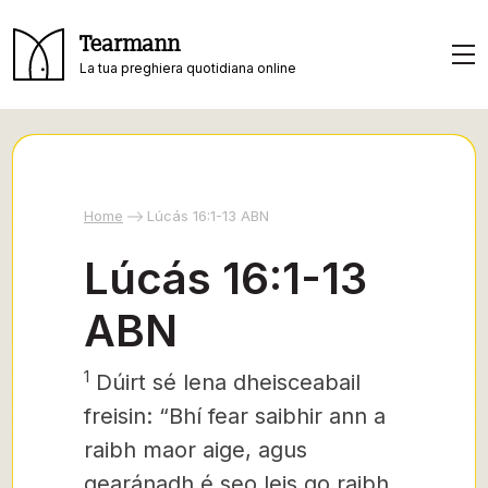
Tearmann
La tua preghiera quotidiana online
Home
Lúcás 16:1-13 ABN
Lúcás 16:1-13
ABN
1
Dúirt sé
lena dheisceabail
freisin: “Bhí fear saibhir ann a
raibh maor aige, agus
gearánadh é seo leis go raibh