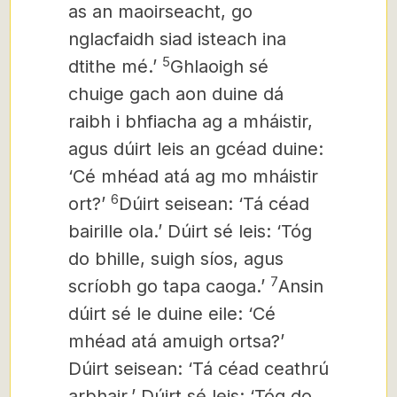
as an maoirseacht, go
nglacfaidh siad isteach ina
5
dtithe mé.’
Ghlaoigh sé
chuige gach aon duine dá
raibh i bhfiacha ag a mháistir,
agus dúirt leis an gcéad duine:
‘Cé mhéad atá ag mo mháistir
6
ort?’
Dúirt seisean: ‘Tá céad
bairille ola.’ Dúirt sé leis: ‘Tóg
do bhille, suigh síos, agus
7
scríobh go tapa caoga.’
Ansin
dúirt sé le duine eile: ‘Cé
mhéad atá amuigh ortsa?’
Dúirt seisean: ‘Tá céad ceathrú
arbhair.’ Dúirt sé leis: ‘Tóg do