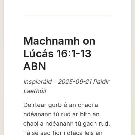
Machnamh on
Lúcás 16:1-13
ABN
Inspioráid - 2025-09-21 Paidir
Laethúil
Deirtear gurb é an chaoi a
ndéanann tú rud ar bith an
chaoi a ndéanann tú gach rud.
Tá sé seo fíor i dtaca leis an