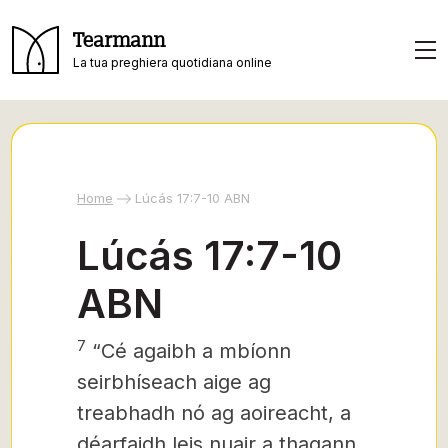
Tearmann
La tua preghiera quotidiana online
Home
Lúcás 17:7-10 ABN
Lúcás 17:7-10
ABN
7
“Cé agaibh a mbíonn
seirbhíseach aige ag
treabhadh nó ag aoireacht, a
déarfaidh leis nuair a thagann