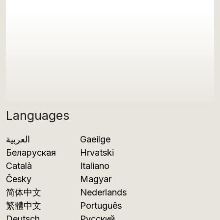
Languages
العربية
Gaeilge
Беларуская
Hrvatski
Català
Italiano
Česky
Magyar
简体中文
Nederlands
繁體中文
Português
Deutsch
Русский