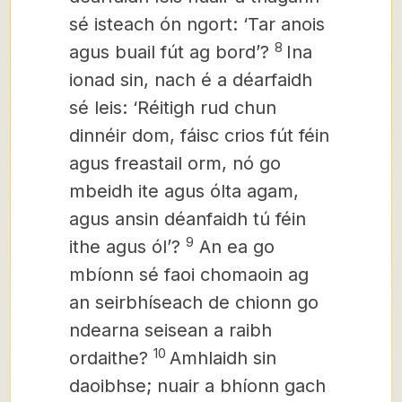
sé isteach ón ngort: ‘Tar anois
8
agus buail fút ag bord’?
Ina
ionad sin, nach é a déarfaidh
sé leis: ‘Réitigh rud chun
dinnéir dom, fáisc crios fút féin
agus freastail orm, nó go
mbeidh ite agus ólta agam,
agus ansin déanfaidh tú féin
9
ithe agus ól’?
An ea go
mbíonn sé faoi chomaoin ag
an seirbhíseach de chionn go
ndearna seisean a raibh
10
ordaithe?
Amhlaidh sin
daoibhse; nuair a bhíonn gach