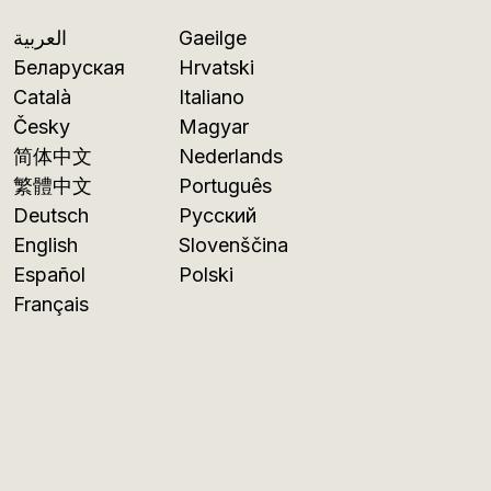
العربية
Gaeilge
Беларуская
Hrvatski
Català
Italiano
Česky
Magyar
简体中文
Nederlands
繁體中文
Português
Deutsch
Русский
English
Slovenščina
Español
Polski
Français