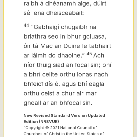
raibh á dhéanamh aige, dúirt
sé lena dheisceabail:
44
“Gabhaigí chugaibh na
briathra seo in bhur gcluasa,
óir tá Mac an Duine le tabhairt
45
ar láimh do dhaoine.”
Ach
níor thuig siad an focal sin; bhí
a bhrí ceilte orthu ionas nach
bhfeicfidís é, agus bhí eagla
orthu ceist a chur air mar
gheall ar an bhfocal sin.
New Revised Standard Version Updated
Edition (NRSVUE)
“Copyright © 2021 National Council of
Churches of Christ in the United States of