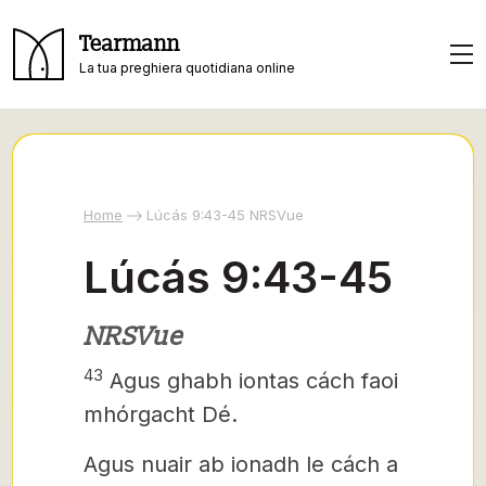
Tearmann
La tua preghiera quotidiana online
Home
Lúcás 9:43-45 NRSVue
Lúcás 9:43-45
NRSVue
43
Agus ghabh iontas cách faoi
mhórgacht Dé.
Agus nuair ab ionadh le cách a