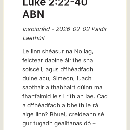
Luke 2:22-40
ABN
Inspioráid - 2026-02-02 Paidir
Laethúil
Le linn shéasúr na Nollag,
feictear daoine áirithe sna
soiscéil, agus d’fhéadfadh
duine acu, Simeon, luach
saothair a thabhairt dúinn má
fhanfaimid leis i rith an lae. Cad
a d’fhéadfadh a bheith le rá
aige linn? Bhuel, creideann sé
gur tugadh gealltanas dó –