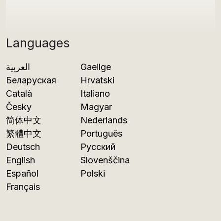
Languages
العربية
Gaeilge
Беларуская
Hrvatski
Català
Italiano
Česky
Magyar
简体中文
Nederlands
繁體中文
Português
Deutsch
Русский
English
Slovenščina
Español
Polski
Français