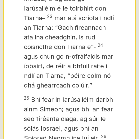
Iarúsailéim é le toirbhirt don
23
Tiarna–
mar atá scríofa i ndlí
an Tiarna: “Gach fireannach
ata ina cheadghin, is rud
24
coisricthe don Tiarna e”-
agus chun go n-ofrálfaidis mar
íobairt, de réir a bhfuil raite i
ndlí an Tiarna, “péire colm nó
dhá ghearrcach colúir.”
25
Bhí fear in Iarúsailéim darbh
ainm Simeon; agus bhí an fear
seo fíréanta diaga, ag súil le
sólás Iosrael, agus bhí an
26
Spiorad Naomh ina luí air.