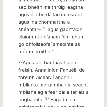
seo bheith ina thrúig leagtha
agus éirithe dá lán in Iosrael
agus ina chomhartha a
35
shéanfar–
agus gabhfaidh
claíomh trí dʼanam féin–chun
go bhfoilseofaí smaointe as
mórán croíthe.”
36
Agus bhí banfháidh ann
freisin, Anna iníon Fanuéil, de
threibh Áiséar, í anonn i
mblianta móra: mhair sí seacht
mbliana ag a fear céile tar éis a
37
hóghachta.
Fágadh ina