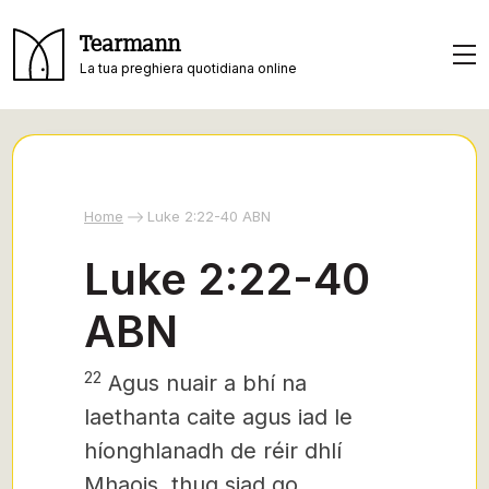
Tearmann
La tua preghiera quotidiana online
Home
Luke 2:22-40 ABN
Luke 2:22-40
ABN
22
Agus nuair a bhí na
laethanta caite agus iad le
híonghlanadh de réir dhlí
Mhaois, thug siad go