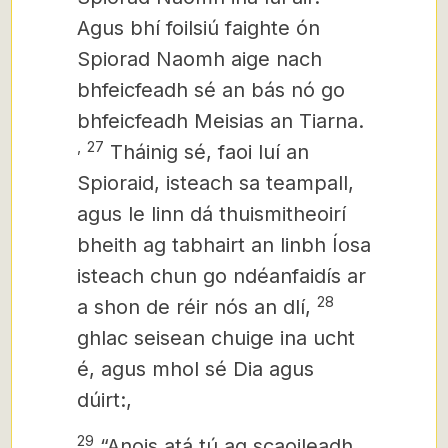
Agus bhí foilsiú faighte ón
Spiorad Naomh aige nach
bhfeicfeadh sé an bás nó go
bhfeicfeadh Meisias an Tiarna.
,
27
Tháinig sé, faoi luí an
Spioraid,
isteach sa teampall,
agus le linn dá thuismitheoirí
bheith ag tabhairt an linbh Íosa
isteach chun go ndéanfaidís ar
28
a shon de réir nós an dlí,
ghlac seisean
chuige ina ucht
é, agus mhol sé Dia agus
dúirt:,
29
“Anois atá tú ag scaoileadh