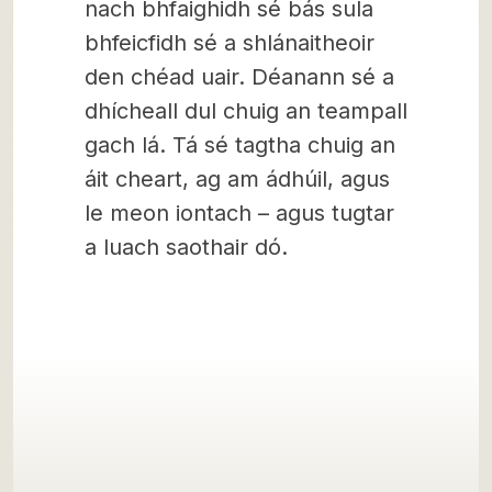
nach bhfaighidh sé bás sula
bhfeicfidh sé a shlánaitheoir
den chéad uair. Déanann sé a
dhícheall dul chuig an teampall
gach lá. Tá sé tagtha chuig an
áit cheart, ag am ádhúil, agus
le meon iontach – agus tugtar
a luach saothair dó.