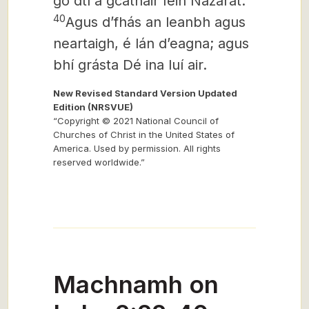
go dtí a gcathair féin Nazarat.
40
Agus dʼfhás an leanbh agus
neartaigh, é lán dʼeagna; agus
bhí grásta Dé ina luí air.
New Revised Standard Version Updated
Edition (NRSVUE)
“Copyright © 2021 National Council of
Churches of Christ in the United States of
America. Used by permission. All rights
reserved worldwide.”
Machnamh on