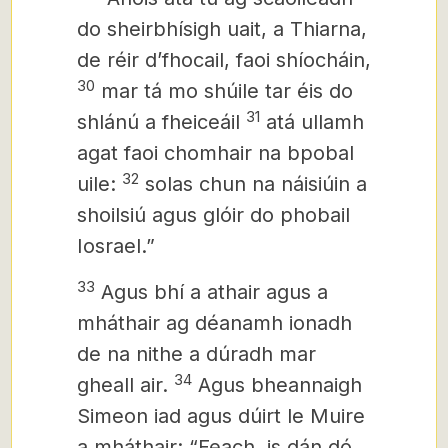
do sheirbhísigh uait, a Thiarna,
de réir dʼfhocail, faoi shíocháin,
30
mar tá mo shúile tar éis do
31
shlánú a fheiceáil
atá ullamh
agat faoi chomhair na bpobal
32
uile:
solas chun na náisiúin a
shoilsiú agus glóir do phobail
Iosrael.”
33
Agus bhí a athair agus a
mháthair ag déanamh ionadh
de na nithe a dúradh mar
34
gheall air.
Agus bheannaigh
Simeon iad agus dúirt le Muire
a mháthair: “Feach, is dán dó