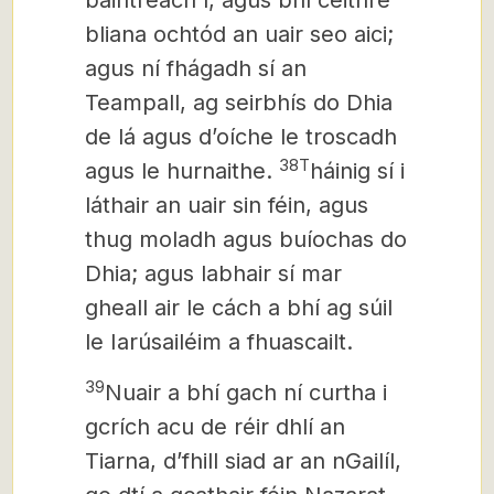
baintreach í, agus bhí ceithre
bliana ochtód an uair seo aici;
agus ní fhágadh sí an
Teampall, ag seirbhís do Dhia
de lá agus dʼoíche le troscadh
38T
agus le hurnaithe.
háinig sí i
láthair an uair sin féin, agus
thug moladh agus buíochas do
Dhia; agus labhair sí mar
gheall air
le cách a bhí ag súil
le Iarúsailéim a fhuascailt.
39
Nuair a bhí gach ní curtha i
gcrích acu de réir dhlí an
Tiarna, dʼfhill siad ar an nGailíl,