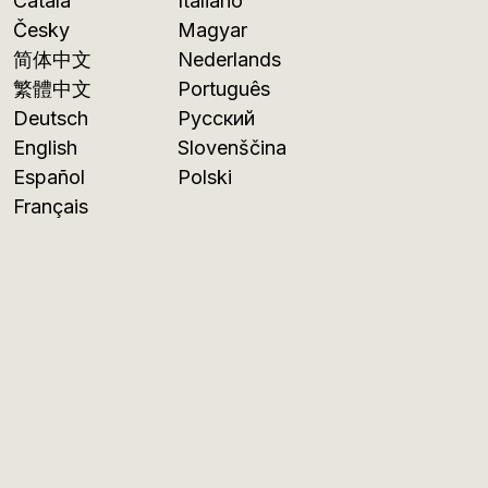
Català
Italiano
Česky
Magyar
简体中文
Nederlands
繁體中文
Português
Deutsch
Русский
English
Slovenščina
Español
Polski
Français