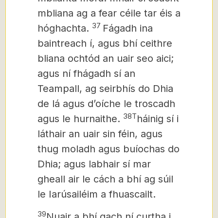
mbliana ag a fear céile tar éis a
37
hóghachta.
Fágadh ina
baintreach í, agus bhí ceithre
bliana ochtód an uair seo aici;
agus ní fhágadh sí an
Teampall, ag seirbhís do Dhia
de lá agus dʼoíche le troscadh
38T
agus le hurnaithe.
háinig sí i
láthair an uair sin féin, agus
thug moladh agus buíochas do
Dhia; agus labhair sí mar
gheall air
le cách a bhí ag súil
le Iarúsailéim a fhuascailt.
39
Nuair a bhí gach ní curtha i