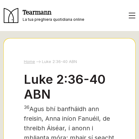
Tearmann
La tua preghiera quotidiana online
Home
Luke 2:36-40 ABN
Luke 2:36-40
ABN
36
Agus bhí banfháidh ann
freisin, Anna iníon Fanuéil, de
threibh Áiséar, í anonn i
mblianta móra: mhair sí seacht