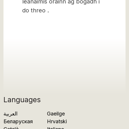
leanaimis orainn ag bogadh i
do threo .
Languages
العربية
Gaeilge
Беларуская
Hrvatski