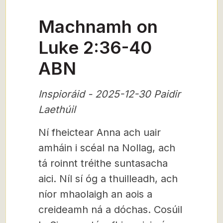
Machnamh on
Luke 2:36-40
ABN
Inspioráid - 2025-12-30 Paidir
Laethúil
Ní fheictear Anna ach uair
amháin i scéal na Nollag, ach
tá roinnt tréithe suntasacha
aici. Níl sí óg a thuilleadh, ach
níor mhaolaigh an aois a
creideamh ná a dóchas. Cosúil