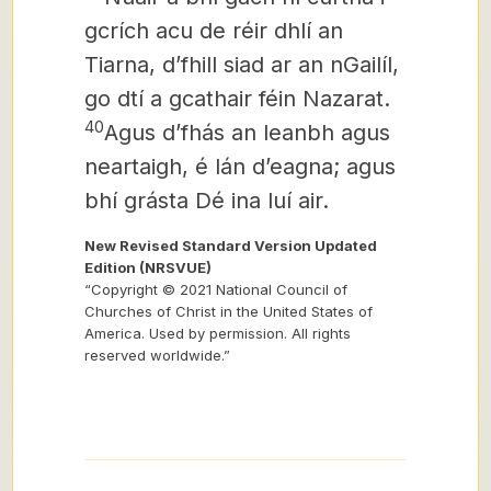
gcrích acu de réir dhlí an
Tiarna, dʼfhill siad ar an nGailíl,
go dtí a gcathair féin Nazarat.
40
Agus dʼfhás an leanbh agus
neartaigh, é lán dʼeagna; agus
bhí grásta Dé ina luí air.
New Revised Standard Version Updated
Edition (NRSVUE)
“Copyright © 2021 National Council of
Churches of Christ in the United States of
America. Used by permission. All rights
reserved worldwide.”