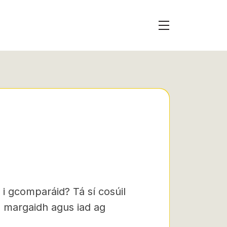
 i gcomparáid? Tá sí cosúil
na margaidh agus iad ag