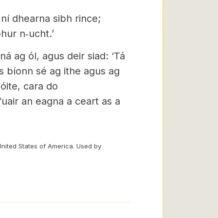
ní dhearna sibh rince;
hur n‑ucht.’
ná ag ól, agus deir siad: ‘Tá
 bíonn sé ag ithe agus ag
póite, cara do
uair an eagna a ceart as a
United States of America. Used by