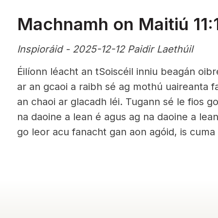
Machnamh on Maitiú 11:
Inspioráid - 2025-12-12 Paidir Laethúil
Éilíonn léacht an tSoiscéil inniu beagán oib
ar an gcaoi a raibh sé ag mothú uaireanta f
an chaoi ar glacadh léi. Tugann sé le fios go 
na daoine a lean é agus ag na daoine a lean 
go leor acu fanacht gan aon agóid, is cuma