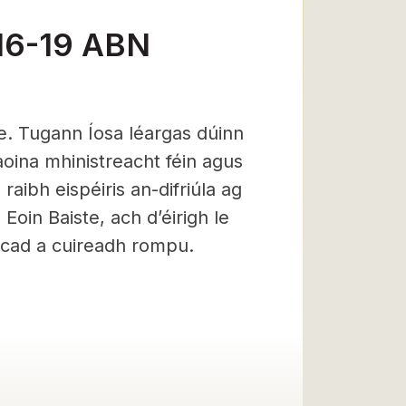
16-19 ABN
re. Tugann Íosa léargas dúinn
aoina mhinistreacht féin agus
raibh eispéiris an-difriúla ag
Eoin Baiste, ach d’éirigh le
 cad a cuireadh rompu.