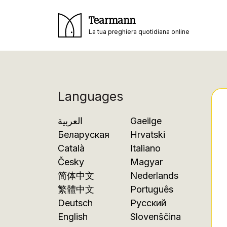
Tearmann
La tua preghiera quotidiana online
Languages
العربية
Gaeilge
Беларуская
Hrvatski
Català
Italiano
Česky
Magyar
简体中文
Nederlands
繁體中文
Português
Deutsch
Русский
English
Slovenščina