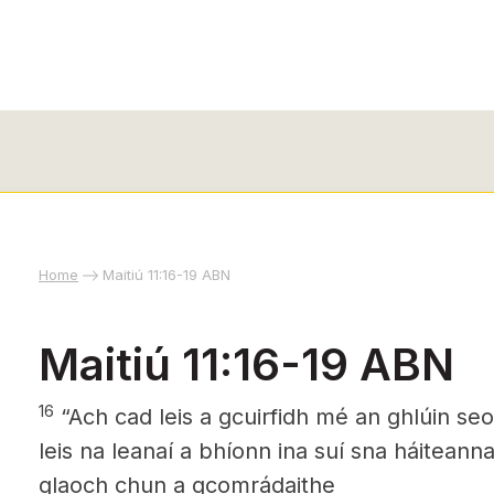
Home
Maitiú 11:16-19 ABN
Maitiú 11:16-19 ABN
16
“Ach cad leis a gcuirfidh mé an ghlúin seo
leis na leanaí a bhíonn ina suí sna háitean
glaoch chun a gcomrádaithe