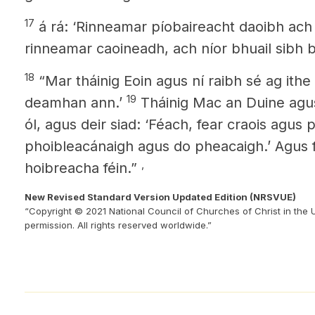
17
á rá: ‘Rinneamar píobaireacht daoibh ach 
rinneamar caoineadh, ach níor bhuail sibh b
18
“Mar tháinig Eoin agus ní raibh sé ag ithe 
19
deamhan ann.’
Tháinig Mac an Duine agus
ól, agus deir siad: ‘Féach, fear craois agus 
phoibleacánaigh agus do pheacaigh.’ Agus f
,
hoibreacha féin.”
New Revised Standard Version Updated Edition (NRSVUE)
“Copyright © 2021 National Council of Churches of Christ in the 
permission. All rights reserved worldwide.”