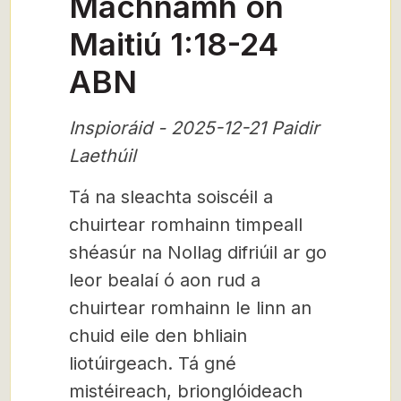
Machnamh on
Maitiú 1:18-24
ABN
Inspioráid - 2025-12-21 Paidir
Laethúil
Tá na sleachta soiscéil a
chuirtear romhainn timpeall
shéasúr na Nollag difriúil ar go
leor bealaí ó aon rud a
chuirtear romhainn le linn an
chuid eile den bhliain
liotúirgeach. Tá gné
mistéireach, brionglóideach