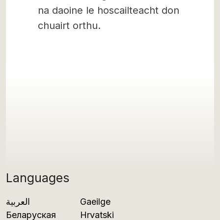
na daoine le hoscailteacht don
chuairt orthu.
Languages
العربية
Gaeilge
Беларуская
Hrvatski