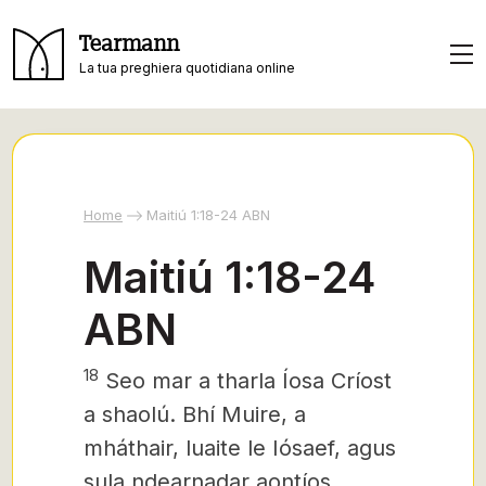
Tearmann
La tua preghiera quotidiana online
Home
Maitiú 1:18-24 ABN
Maitiú 1:18-24
ABN
18
Seo mar a tharla Íosa Críost
a shaolú. Bhí Muire, a
mháthair, luaite le Iósaef, agus
sula ndearnadar aontíos,