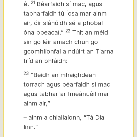
21
é.
Béarfaidh sí mac, agus
tabharfaidh tú Íosa mar ainm
air, óir slánóidh sé a phobal
22
óna bpeacaí.”
Thit an méid
sin go léir amach chun go
gcomhlíonfaí a ndúirt an Tiarna
tríd an bhfáidh:
23
“Beidh an mhaighdean
torrach agus béarfaidh sí mac
agus tabharfar Imeánuéil mar
ainm air,”
– ainm a chiallaíonn, “Tá Dia
linn.”