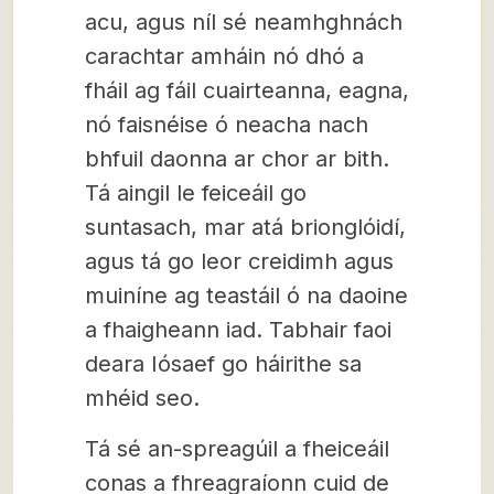
acu, agus níl sé neamhghnách
carachtar amháin nó dhó a
fháil ag fáil cuairteanna, eagna,
nó faisnéise ó neacha nach
bhfuil daonna ar chor ar bith.
Tá aingil le feiceáil go
suntasach, mar atá brionglóidí,
agus tá go leor creidimh agus
muiníne ag teastáil ó na daoine
a fhaigheann iad. Tabhair faoi
deara Iósaef go háirithe sa
mhéid seo.
Tá sé an-spreagúil a fheiceáil
conas a fhreagraíonn cuid de