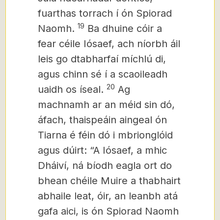
fuarthas torrach í ón Spiorad
19
Naomh.
Ba dhuine cóir a
fear céile Iósaef, ach níorbh áil
leis go dtabharfaí míchlú di,
agus chinn sé í a scaoileadh
20
uaidh os íseal.
Ag
machnamh ar an méid sin dó,
áfach, thaispeáin aingeal ón
Tiarna é féin dó i mbrionglóid
agus dúirt: “A Iósaef, a mhic
Dháiví, ná bíodh eagla ort do
bhean chéile Muire a thabhairt
abhaile leat, óir, an leanbh atá
gafa aici, is ón Spiorad Naomh