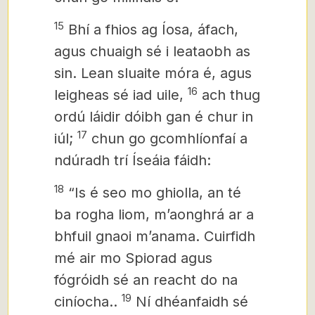
15
Bhí a fhios ag Íosa, áfach,
agus chuaigh sé i leataobh as
sin. Lean sluaite móra
é, agus
16
leigheas sé iad uile,
ach thug
ordú láidir dóibh gan é chur in
17
iúl;
chun go gcomhlíonfaí a
ndúradh trí Íseáia fáidh:
18
“Is é seo mo ghiolla, an té
ba rogha liom, m’aonghrá ar a
bhfuil gnaoi m’anama. Cuirfidh
mé air mo Spiorad agus
fógróidh sé an reacht do na
19
ciníocha..
Ní dhéanfaidh sé