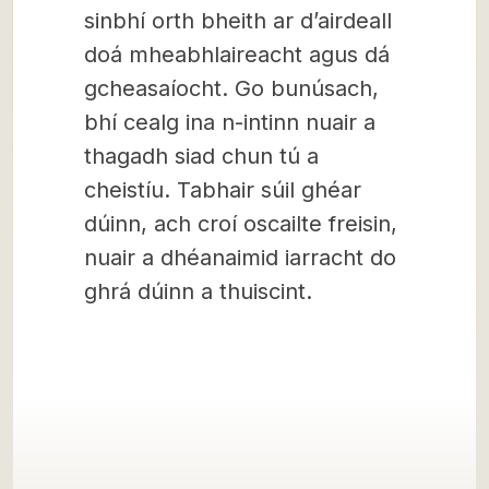
sinbhí orth bheith ar d’airdeall
doá mheabhlaireacht agus dá
gcheasaíocht. Go bunúsach,
bhí cealg ina n-intinn nuair a
thagadh siad chun tú a
cheistíu. Tabhair súil ghéar
dúinn, ach croí oscailte freisin,
nuair a dhéanaimid iarracht do
ghrá dúinn a thuiscint.