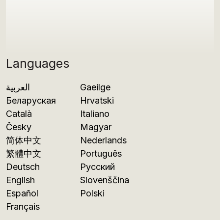
Languages
العربية
Gaeilge
Беларуская
Hrvatski
Català
Italiano
Česky
Magyar
简体中文
Nederlands
繁體中文
Português
Deutsch
Русский
English
Slovenščina
Español
Polski
Français