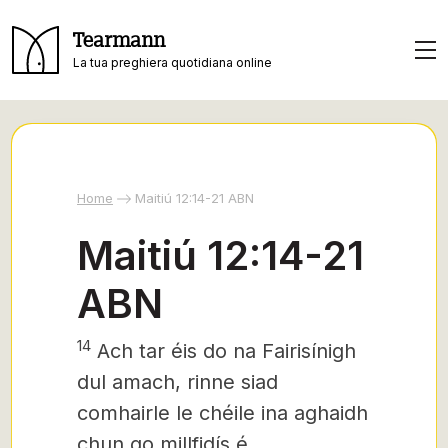
Tearmann
La tua preghiera quotidiana online
Home
Maitiú 12:14-21 ABN
Maitiú 12:14-21
ABN
14
Ach tar éis do na Fairisínigh
dul amach, rinne siad
comhairle le chéile ina aghaidh
chun go millfidís é.