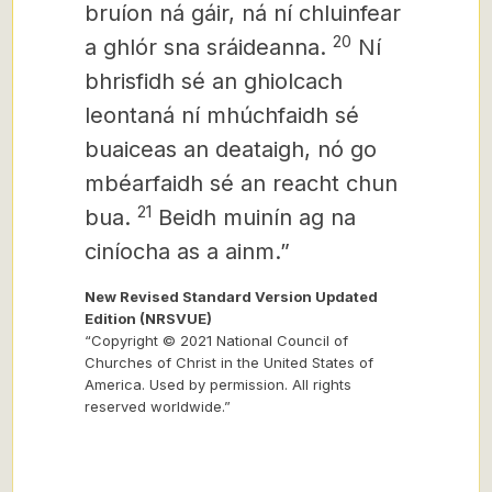
bruíon ná gáir, ná ní chluinfear
20
a ghlór sna sráideanna.
Ní
bhrisfidh sé an ghiolcach
leontaná ní mhúchfaidh sé
buaiceas an deataigh, nó go
mbéarfaidh sé an reacht chun
21
bua.
Beidh muinín ag na
ciníocha as a ainm.”
New Revised Standard Version Updated
Edition (NRSVUE)
“Copyright © 2021 National Council of
Churches of Christ in the United States of
America. Used by permission. All rights
reserved worldwide.”