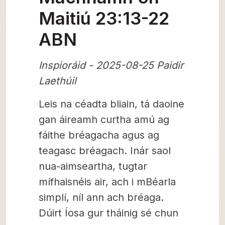
Maitiú 23:13-22
ABN
Inspioráid - 2025-08-25 Paidir
Laethúil
Leis na céadta bliain, tá daoine
gan áireamh curtha amú ag
fáithe bréagacha agus ag
teagasc bréagach. Inár saol
nua-aimseartha, tugtar
mífhaisnéis air, ach i mBéarla
simplí, níl ann ach bréaga.
Dúirt Íosa gur tháinig sé chun