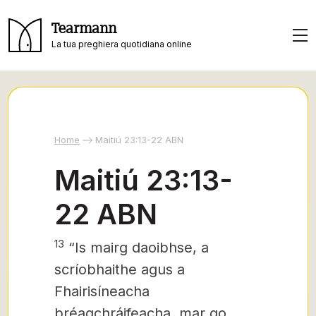
Tearmann
La tua preghiera quotidiana online
Home
Maitiú 23:13-22 ABN
Maitiú 23:13-
22 ABN
13
“Is mairg daoibhse, a
scríobhaithe agus a
Fhairisíneacha
bréagchráifeacha, mar go