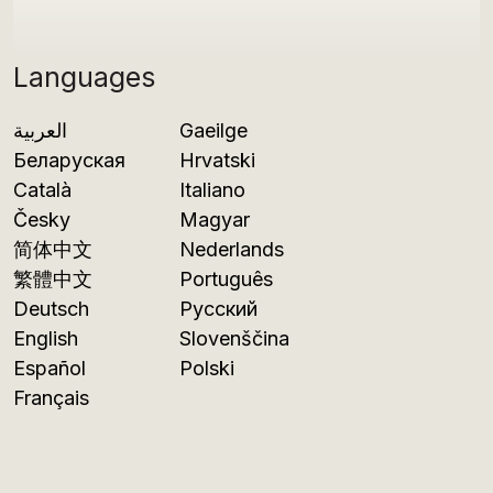
Languages
العربية
Gaeilge
Беларуская
Hrvatski
Català
Italiano
Česky
Magyar
简体中文
Nederlands
繁體中文
Português
Deutsch
Русский
English
Slovenščina
Español
Polski
Français