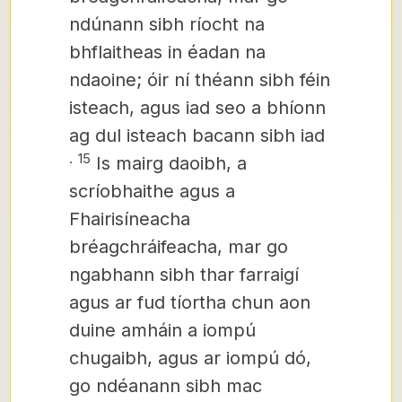
ndúnann sibh ríocht na
bhflaitheas in éadan na
ndaoine; óir ní théann sibh féin
isteach, agus iad seo a bhíonn
ag dul isteach bacann sibh iad
.
15
Is mairg daoibh, a
scríobhaithe agus a
Fhairisíneacha
bréagchráifeacha, mar go
ngabhann sibh thar farraigí
agus ar fud tíortha chun aon
duine amháin a iompú
chugaibh, agus ar iompú dó,
go ndéanann sibh mac