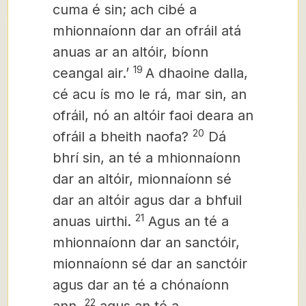
cuma é sin; ach cibé a
mhionnaíonn dar an ofráil atá
anuas ar an altóir, bíonn
19
ceangal air.’
A dhaoine dalla,
cé acu ís mo le rá, mar sin, an
ofráil, nó an altóir faoi deara an
20
ofráil a bheith naofa?
Dá
bhrí sin, an té a mhionnaíonn
dar an altóir, mionnaíonn sé
dar an altóir agus dar a bhfuil
21
anuas uirthi.
Agus an té a
mhionnaíonn dar an sanctóir,
mionnaíonn sé dar an sanctóir
agus dar an té a chónaíonn
22