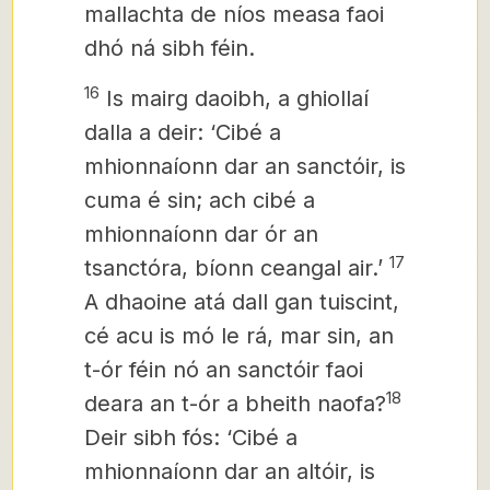
mallachta de níos measa faoi
dhó
ná sibh féin.
16
Is mairg daoibh, a ghiollaí
dalla a deir: ‘Cibé a
mhionnaíonn dar an sanctóir, is
cuma é sin; ach cibé a
mhionnaíonn dar ór an
17
tsanctóra, bíonn ceangal air.’
A dhaoine atá dall gan tuiscint,
cé acu is mó le rá, mar sin, an
t-ór féin nó an sanctóir faoi
18
deara an t-ór a bheith naofa?
Deir sibh fós: ‘Cibé a
mhionnaíonn dar an altóir, is