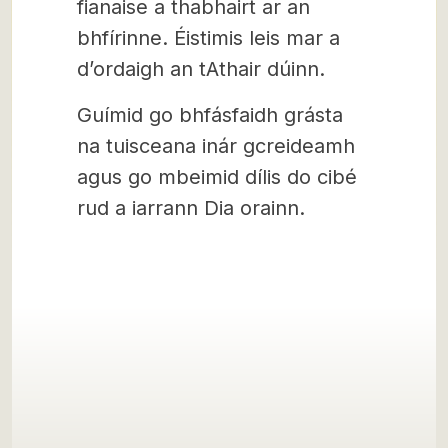
fianaise a thabhairt ar an
bhfírinne. Éistimis leis mar a
d’ordaigh an tAthair dúinn.
Guímid go bhfásfaidh grásta
na tuisceana inár gcreideamh
agus go mbeimid dílis do cibé
rud a iarrann Dia orainn.