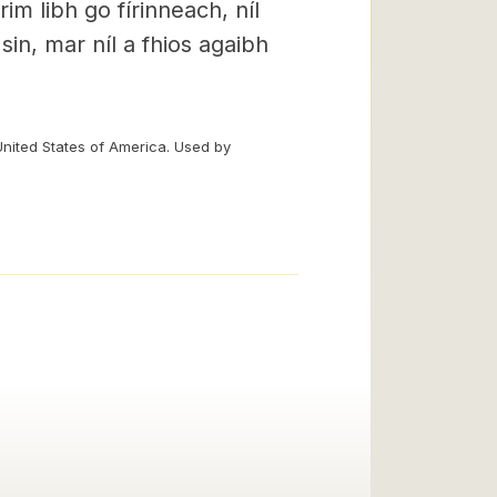
im libh go fírinneach, níl
 sin, mar níl a fhios agaibh
United States of America. Used by