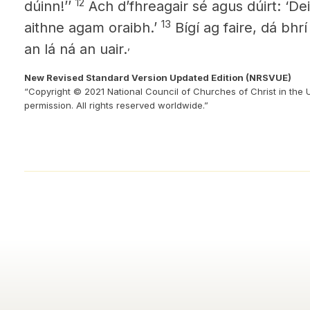
12
dúinn!’’
Ach d’fhreagair sé agus dúirt: ‘Deir
13
aithne agam oraibh.’
Bígí ag faire, dá bhrí
,
an lá ná an uair.
New Revised Standard Version Updated Edition (NRSVUE)
“Copyright © 2021 National Council of Churches of Christ in the 
permission. All rights reserved worldwide.”