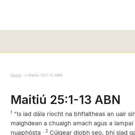
Home
Maitiú 25:1-13 ABN
Maitiú 25:1-13 ABN
1
“Is iad dála ríocht na bhflaitheas an uair s
maighdean
a chuaigh amach agus a lampaí ac
.
2
nuaphósta
Cúigear díobh seo, bhí siad ga