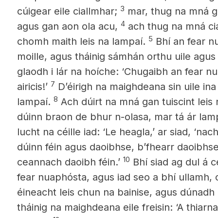
3
cúigear eile ciallmhar;
mar, thug na mná ga
4
agus gan aon ola acu,
ach thug na mná cial
5
chomh maith leis na lampaí.
Bhí an fear 
moille, agus tháinig sámhán orthu uile agus 
glaodh i lár na hoíche: ‘Chugaibh an fear n
7
airicis!’
D’éirigh na maighdeana sin uile ina
8
lampaí.
Ach dúirt na mná gan tuiscint leis 
dúinn braon de bhur n-olasa, mar tá ár lam
lucht na céille iad: ‘Le heagla,’ ar siad, ‘
dúinn féin agus daoibhse, b’fhearr daoibhse 
10
ceannach daoibh féin.’
Bhí siad ag dul á c
fear nuaphósta, agus iad seo a bhí ullamh, c
éineacht leis chun na bainise, agus dúnadh
tháinig na maighdeana eile
freisin: ‘A thiarna