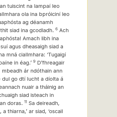
n tuiscint na lampaí leo
lmhara ola ina bpróiciní leo
nuaphósta ag déanamh
6
thit siad ina gcodladh.
Ach
uaphósta! Amach libh ina
 suí
agus dheasaigh siad a
na mná ciallmhara: ‘Tugaigí
9
paíne in éag.’
D’fhreagair
nach mbeadh ár ndóthain ann
dul go dtí lucht a díolta á
eannach nuair a tháinig an
huaigh siad isteach in
11
 an doras.
Sa deireadh,
, a thiarna,’ ar siad, ‘oscail