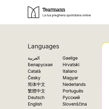
Tearmann
La tua preghiera quotidiana online
Languages
العربية
Gaeilge
Беларуская
Hrvatski
Català
Italiano
Česky
Magyar
简体中文
Nederlands
繁體中文
Português
Deutsch
Русский
English
Slovenščina