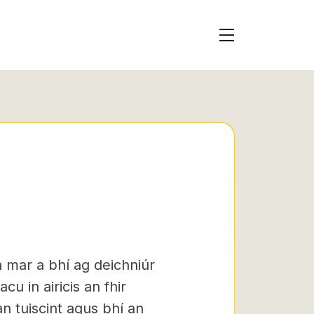
in mar a bhí ag deichniúr
u in airicis an fhir
n tuiscint agus bhí an