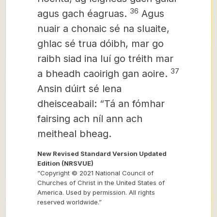
36
agus gach éagruas.
Agus
nuair a chonaic sé na sluaite,
ghlac sé trua dóibh, mar go
raibh siad ina luí go tréith mar
37
a bheadh caoirigh gan aoire.
Ansin dúirt sé lena
dheisceabail: “Tá an fómhar
fairsing ach níl ann ach
meitheal bheag.
New Revised Standard Version Updated
Edition (NRSVUE)
“Copyright © 2021 National Council of
Churches of Christ in the United States of
America. Used by permission. All rights
reserved worldwide.”