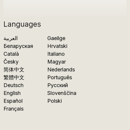
Languages
العربية
Gaeilge
Беларуская
Hrvatski
Català
Italiano
Česky
Magyar
简体中文
Nederlands
繁體中文
Português
Deutsch
Русский
English
Slovenščina
Español
Polski
Français