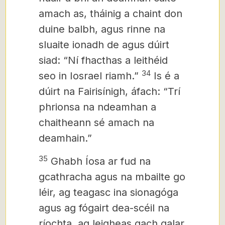
amach as, tháinig a chaint don
duine balbh, agus rinne na
sluaite ionadh de agus dúirt
siad: “Ní fhacthas a leithéid
34
seo in Iosrael riamh.”
Is é a
dúirt na Fairisínigh, áfach: “Trí
phrionsa na ndeamhan a
chaitheann sé amach na
deamhain.”
35
Ghabh Íosa ar fud na
gcathracha agus na mbailte go
léir, ag teagasc ina sionagóga
agus ag fógairt dea-scéil na
ríochta, ag leigheas gach galar