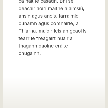
cá háit le casadh. Bhí sé
deacair aoirí maithe a aimsiú,
ansin agus anois. Iarraimid
cúnamh agus comhairle, a
Thiarna, maidir leis an gcaoi is
fearr le freagairt nuair a
thagann daoine cráite
chugainn.