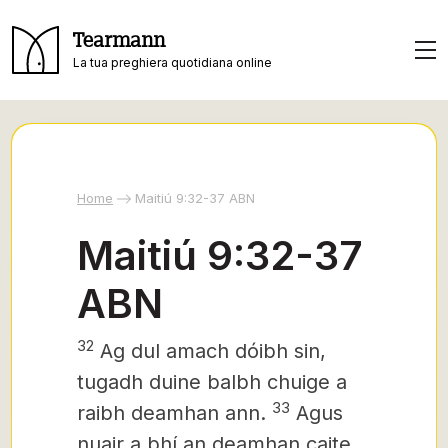
Tearmann
La tua preghiera quotidiana online
Home
Maitiú 9:32-37 ABN
Maitiú 9:32-37
ABN
32
Ag dul amach dóibh sin,
tugadh duine balbh chuige a
33
raibh deamhan ann.
Agus
nuair a bhí an deamhan caite