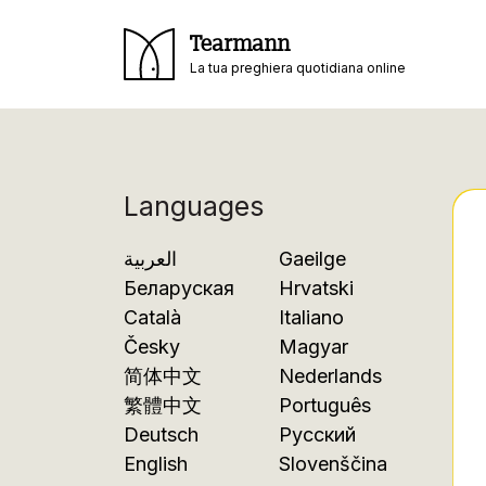
Tearmann
La tua preghiera quotidiana online
Languages
العربية
Gaeilge
Беларуская
Hrvatski
Català
Italiano
Česky
Magyar
简体中文
Nederlands
繁體中文
Português
Deutsch
Русский
English
Slovenščina