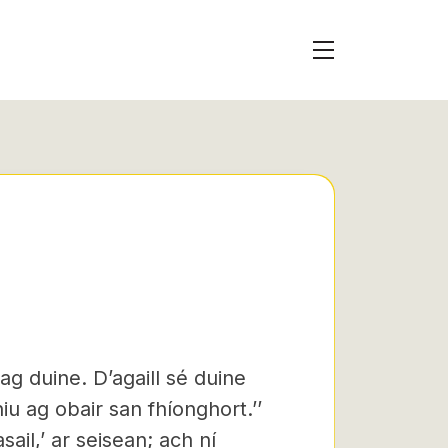
ag duine. Dʼagaill sé duine
niu ag obair san fhíonghort.’’
ail,’ ar seisean; ach ní