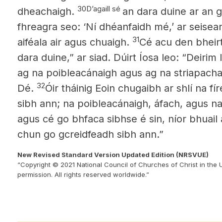
30Dʼagaill sé
dheachaigh.
an dara duine ar an 
fhreagra seo: ‘Ní dhéanfaidh mé,’ ar seisean
31
aiféala air agus chuaigh.
Cé acu den bheirt 
dara duine,” ar siad. Dúirt Íosa leo: “Deirim 
ag na poibleacánaigh agus ag na striapacha 
32
Dé.
Óir tháinig Eoin chugaibh ar shlí na f
sibh ann; na poibleacánaigh, áfach, agus na
agus cé go bhfaca sibhse é sin, níor bhuail a
chun go gcreidfeadh sibh ann.”
New Revised Standard Version Updated Edition (NRSVUE)
“Copyright © 2021 National Council of Churches of Christ in the 
permission. All rights reserved worldwide.”