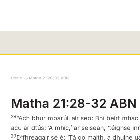
Home
Matha 21:28-32 ABN
Matha 21:28-32 ABN
28
“Ach bhur mbarúil air seo: Bhí beirt mhac 
acu ar dtús: ‘A mhic,’ ar seisean, ‘téighse in
29
Dʼfhreagair sé é: ‘Tá go maith, a dhuine uas