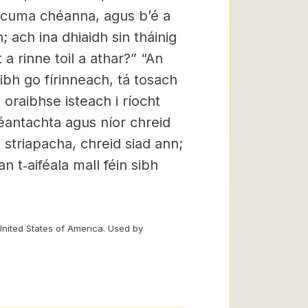
gcuma chéanna, agus bʼé a
; ach ina dhiaidh sin tháinig
a rinne toil a athar?” “An
libh go fírinneach, tá tosach
oraibhse isteach i ríocht
íréantachta agus níor chreid
 striapacha, chreid siad ann;
n t‑aiféala mall féin sibh
United States of America. Used by