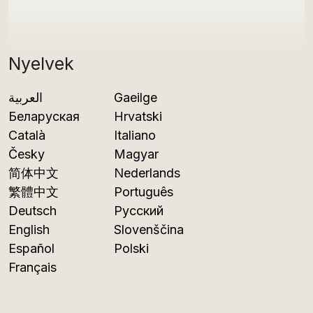
Nyelvek
العربية
Gaeilge
Беларуская
Hrvatski
Català
Italiano
Česky
Magyar
简体中文
Nederlands
繁體中文
Português
Deutsch
Русский
English
Slovenščina
Español
Polski
Français