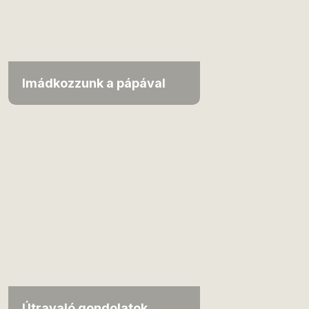
Imádkozzunk a pápával
Útravaló gondolatok