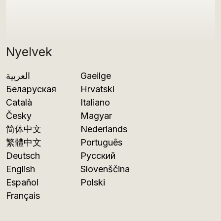
Nyelvek
العربية
Gaeilge
Беларуская
Hrvatski
Català
Italiano
Česky
Magyar
简体中文
Nederlands
繁體中文
Português
Deutsch
Русский
English
Slovenščina
Español
Polski
Français