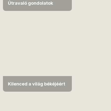
Útravaló gondolatok
Kilenced a világ békéjéért