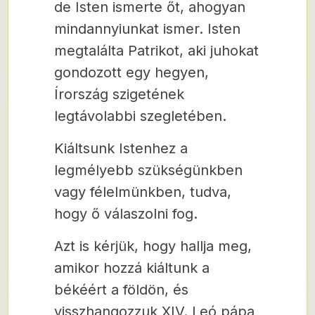
de Isten ismerte őt, ahogyan
mindannyiunkat ismer. Isten
megtalálta Patrikot, aki juhokat
gondozott egy hegyen,
Írország szigetének
legtávolabbi szegletében.
Kiáltsunk Istenhez a
legmélyebb szükségünkben
vagy félelmünkben, tudva,
hogy ő válaszolni fog.
Azt is kérjük, hogy hallja meg,
amikor hozzá kiáltunk a
békéért a földön, és
visszhangozzuk XIV. Leó pápa