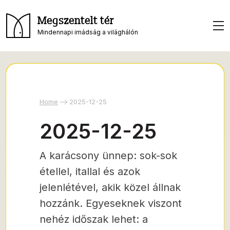
Megszentelt tér
Mindennapi imádság a világhálón
Home
2025-12-25
2025-12-25
A karácsony ünnep: sok-sok
étellel, itallal és azok
jelenlétével, akik közel állnak
hozzánk. Egyeseknek viszont
nehéz időszak lehet: a