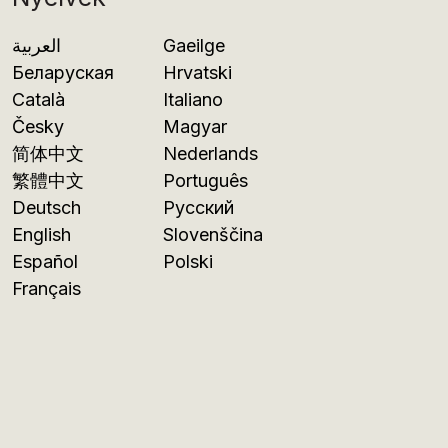
العربية
Gaeilge
Беларуская
Hrvatski
Català
Italiano
Česky
Magyar
简体中文
Nederlands
繁體中文
Português
Deutsch
Русский
English
Slovenščina
Español
Polski
Français