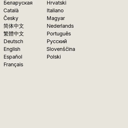
Беларуская
Hrvatski
Català
Italiano
Česky
Magyar
简体中文
Nederlands
繁體中文
Português
Deutsch
Русский
English
Slovenščina
Español
Polski
Français