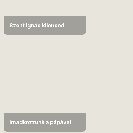
Szent Ignác kilenced
Imádkozzunk a pápával