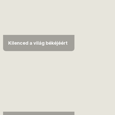
Kilenced a világ békéjéért